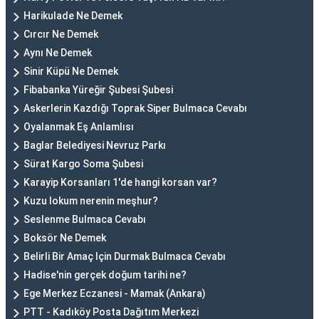
Harikulade Ne Demek
Cırcır Ne Demek
Aynı Ne Demek
Sinir Küpü Ne Demek
Fibabanka Yüreğir Şubesi Şubesi
Askerlerin Kazdığı Toprak Siper Bulmaca Cevabı
Oyalanmak Eş Anlamlısı
Baglar Belediyesi Nevruz Parkı
Sürat Kargo Soma Şubesi
Karayip Korsanları 1'de hangi korsan var?
Kuzu lokum nerenin meşhur?
Seslenme Bulmaca Cevabı
Boksör Ne Demek
Belirli Bir Amaç Için Durmak Bulmaca Cevabı
Hadise'nin gerçek doğum tarihi ne?
Ege Merkez Eczanesi - Mamak (Ankara)
PTT - Kadıköy Posta Dağıtım Merkezi