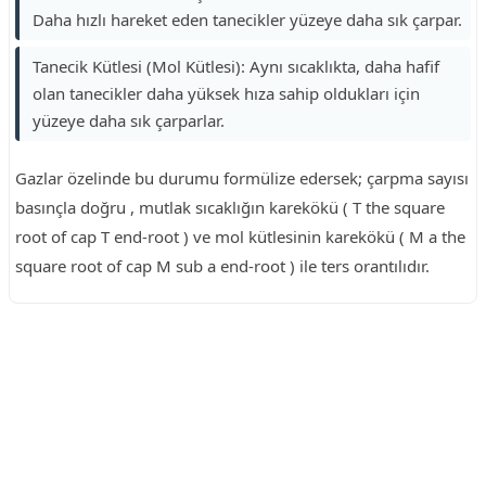
Daha hızlı hareket eden tanecikler yüzeye daha sık çarpar.
Tanecik Kütlesi (Mol Kütlesi): Aynı sıcaklıkta, daha hafif
olan tanecikler daha yüksek hıza sahip oldukları için
yüzeye daha sık çarparlar.
Gazlar özelinde bu durumu formülize edersek; çarpma sayısı
basınçla doğru , mutlak sıcaklığın karekökü ( T the square
root of cap T end-root ) ve mol kütlesinin karekökü ( M a the
square root of cap M sub a end-root ) ile ters orantılıdır.
Reklam Alanı