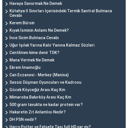
Havaya Savurmak Ne Demek
Kütahya Il Sınırları Içerisindeki Termik Santral Bulmaca
Cevabı
Kerem Bürsin
Kıyak İsminin Anlamı Ne Demek?
İnce Sicim Bulmaca Cevabı
Uğur Işılak Yarına Kalır Yanına Kalmaz Sözleri
Centilmen kime denir TDK?
Mana Vermek Ne Demek
Ekrem İmamoğlu
Can Eczanesi - Merkez (Manisa)
Sessiz Düşman Oyuncuları ve Kadrosu
Göcek Köyceğiz Arası Kaç Km
Mimaroba Bakırköy Arası Kaç Km
500 gram tavukta ne kadar protein var?
Hakaretin Zıt Anlamlısı Nedir?
DH PSN nedir?
Harry Potter ve Felsefe Taşı full HD var mı?