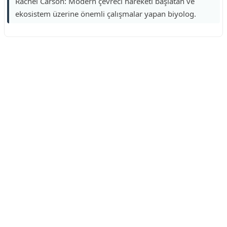
Rachel Carson: Modern çevreci hareketi başlatan ve
ekosistem üzerine önemli çalışmalar yapan biyolog.
Reklam Alanı