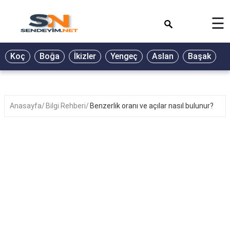
×
☰
BİYOGRAFİ
Koç
Boğa
İkizler
Yengeç
Aslan
Başak
T
GALERİ
GÜZEL
SÖZLER
Anasayfa
Bilgi Rehberi
Benzerlik oranı ve açılar nasıl bulunur?
GÜNLÜK
BURÇ
ŞİİR
RÜYA
TABİRLERİ
TÜRKÜ
SÖZLERİ
YEMEK