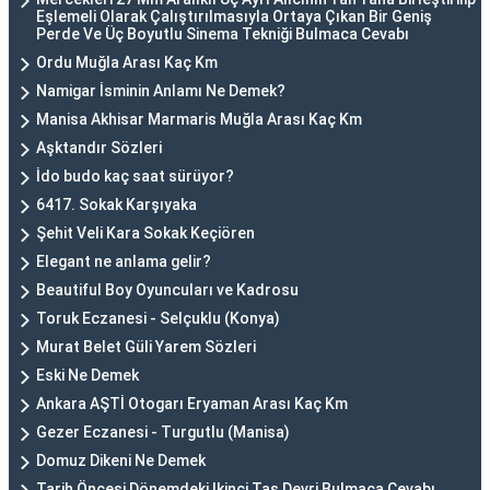
Eşlemeli Olarak Çalıştırılmasıyla Ortaya Çıkan Bir Geniş
Perde Ve Üç Boyutlu Sinema Tekniği Bulmaca Cevabı
Ordu Muğla Arası Kaç Km
Namigar İsminin Anlamı Ne Demek?
Manisa Akhisar Marmaris Muğla Arası Kaç Km
Aşktandır Sözleri
İdo budo kaç saat sürüyor?
6417. Sokak Karşıyaka
Şehit Veli Kara Sokak Keçiören
Elegant ne anlama gelir?
Beautiful Boy Oyuncuları ve Kadrosu
Toruk Eczanesi - Selçuklu (Konya)
Murat Belet Güli Yarem Sözleri
Eski Ne Demek
Ankara AŞTİ Otogarı Eryaman Arası Kaç Km
Gezer Eczanesi - Turgutlu (Manisa)
Domuz Dikeni Ne Demek
Tarih Öncesi Dönemdeki Ikinci Taş Devri Bulmaca Cevabı