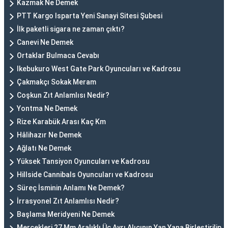
Kazmak Ne Demek
PTT Kargo Isparta Yeni Sanayi Sitesi Şubesi
İlk paketli sigara ne zaman çıktı?
Canevi Ne Demek
Ortaklar Bulmaca Cevabı
Ikebukuro West Gate Park Oyuncuları ve Kadrosu
Çakmakçı Sokak Meram
Coşkun Zıt Anlamlısı Nedir?
Yontma Ne Demek
Rize Karabük Arası Kaç Km
Hâlihazır Ne Demek
Ağlatı Ne Demek
Yüksek Tansiyon Oyuncuları ve Kadrosu
Hillside Cannibals Oyuncuları ve Kadrosu
Süreç İsminin Anlamı Ne Demek?
İrrasyonel Zıt Anlamlısı Nedir?
Başlama Meridyeni Ne Demek
Mercekleri 27 Mm Aralıklı Üç Ayrı Alıcının Yan Yana Birleştirilip