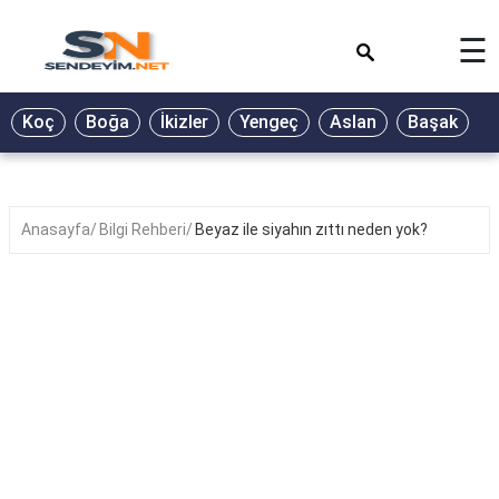
×
☰
BİYOGRAFİ
Koç
Boğa
İkizler
Yengeç
Aslan
Başak
T
GALERİ
GÜZEL
SÖZLER
Anasayfa
Bilgi Rehberi
Beyaz ile siyahın zıttı neden yok?
GÜNLÜK
BURÇ
ŞİİR
RÜYA
TABİRLERİ
TÜRKÜ
SÖZLERİ
YEMEK