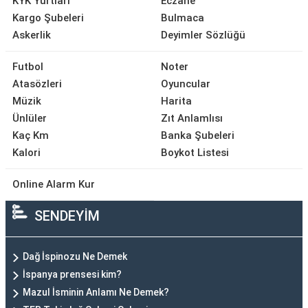
KYK Yurtları
Eczane
Kargo Şubeleri
Bulmaca
Askerlik
Deyimler Sözlüğü
Futbol
Noter
Atasözleri
Oyuncular
Müzik
Harita
Ünlüler
Zıt Anlamlısı
Kaç Km
Banka Şubeleri
Kalori
Boykot Listesi
Online Alarm Kur
SENDEYİM
Dağ İspinozu Ne Demek
İspanya prensesi kim?
Mazul İsminin Anlamı Ne Demek?