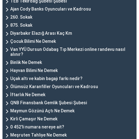
TEB Tekirdağ Şubesi Şubesi
Ajan Cody Banks Oyuncuları ve Kadrosu
260. Sokak
875. Sokak
Diyarbakır Elazığ Arası Kaç Km
Çocuk Bilimi Ne Demek
Van YYÜ Dursun Odabaş Tıp Merkezi online randevu nasıl
alınır?
Binlik Ne Demek
Hayvan Bilimi Ne Demek
Uçak altı ve kabin bagajı farkı nedir?
Ölümsüz Karanfiller Oyuncuları ve Kadrosu
İftarlık Ne Demek
QNB Finansbank Gemlik Şubesi Şubesi
Maymun Gözünü Açtı Ne Demek
Kirli Çamaşır Ne Demek
0 452'li numara nereye ait?
Meşruten Tahliye Ne Demek