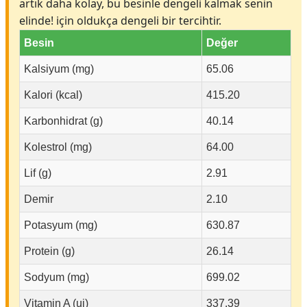
artık daha kolay, bu besinle dengeli kalmak senin
elinde! için oldukça dengeli bir tercihtir.
Besin
Değer
Kalsiyum (mg)
65.06
Kalori (kcal)
415.20
Karbonhidrat (g)
40.14
Kolestrol (mg)
64.00
Lif (g)
2.91
Demir
2.10
Potasyum (mg)
630.87
Protein (g)
26.14
Sodyum (mg)
699.02
Vitamin A (ui)
337.39