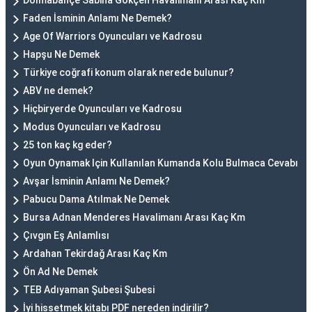
Dolmabahçe Sabiha Gökçen Havalimanı Arası Kaç Km
Faden İsminin Anlamı Ne Demek?
Age Of Warriors Oyuncuları ve Kadrosu
Hapşu Ne Demek
Türkiye coğrafi konum olarak nerede bulunur?
ABV ne demek?
Hiçbiryerde Oyuncuları ve Kadrosu
Modus Oyuncuları ve Kadrosu
25 ton kaç kg eder?
Oyun Oynamak Için Kullanılan Kumanda Kolu Bulmaca Cevabı
Avşar İsminin Anlamı Ne Demek?
Pabucu Dama Atılmak Ne Demek
Bursa Adnan Menderes Havalimanı Arası Kaç Km
Çıvgın Eş Anlamlısı
Ardahan Tekirdağ Arası Kaç Km
Ön Ad Ne Demek
TEB Adıyaman Şubesi Şubesi
İyi hissetmek kitabı PDF nereden indirilir?