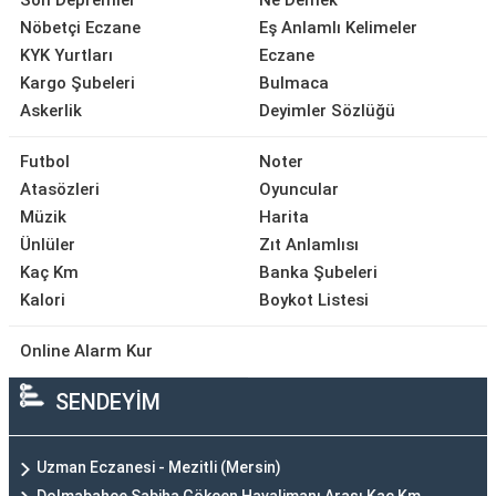
Son Depremler
Ne Demek
Nöbetçi Eczane
Eş Anlamlı Kelimeler
KYK Yurtları
Eczane
Kargo Şubeleri
Bulmaca
Askerlik
Deyimler Sözlüğü
Futbol
Noter
Atasözleri
Oyuncular
Müzik
Harita
Ünlüler
Zıt Anlamlısı
Kaç Km
Banka Şubeleri
Kalori
Boykot Listesi
Online Alarm Kur
SENDEYİM
Uzman Eczanesi - Mezitli (Mersin)