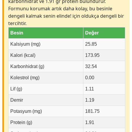
karbonhidrat ve 1.91 gr protein bulundurur.
Formunu korumak artık daha kolay, bu besinle
dengeli kalmak senin elinde! için oldukça dengeli bir
tercihtir.
Besin
Değer
Kalsiyum (mg)
25.85
Kalori (kcal)
173.95
Karbonhidrat (g)
32.54
Kolestrol (mg)
0.00
Lif (g)
1.11
Demir
1.19
Potasyum (mg)
181.75
Protein (g)
1.91