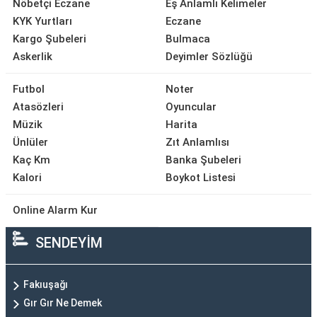
Nöbetçi Eczane
Eş Anlamlı Kelimeler
KYK Yurtları
Eczane
Kargo Şubeleri
Bulmaca
Askerlik
Deyimler Sözlüğü
Futbol
Noter
Atasözleri
Oyuncular
Müzik
Harita
Ünlüler
Zıt Anlamlısı
Kaç Km
Banka Şubeleri
Kalori
Boykot Listesi
Online Alarm Kur
SENDEYİM
Fakıuşağı
Gır Gır Ne Demek