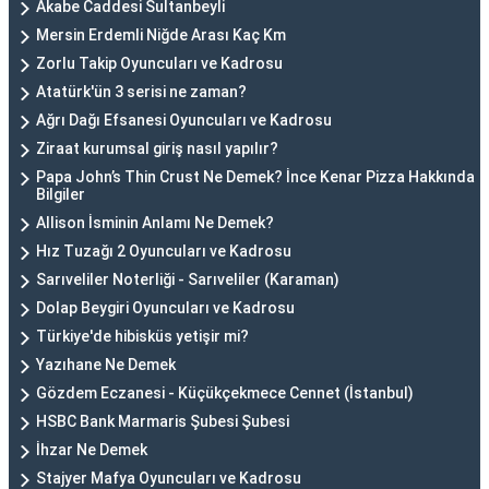
Akabe Caddesi Sultanbeyli
Mersin Erdemli Niğde Arası Kaç Km
Zorlu Takip Oyuncuları ve Kadrosu
Atatürk'ün 3 serisi ne zaman?
Ağrı Dağı Efsanesi Oyuncuları ve Kadrosu
Ziraat kurumsal giriş nasıl yapılır?
Papa John’s Thin Crust Ne Demek? İnce Kenar Pizza Hakkında
Bilgiler
Allison İsminin Anlamı Ne Demek?
Hız Tuzağı 2 Oyuncuları ve Kadrosu
Sarıveliler Noterliği - Sarıveliler (Karaman)
Dolap Beygiri Oyuncuları ve Kadrosu
Türkiye'de hibisküs yetişir mi?
Yazıhane Ne Demek
Gözdem Eczanesi - Küçükçekmece Cennet (İstanbul)
HSBC Bank Marmaris Şubesi Şubesi
İhzar Ne Demek
Stajyer Mafya Oyuncuları ve Kadrosu