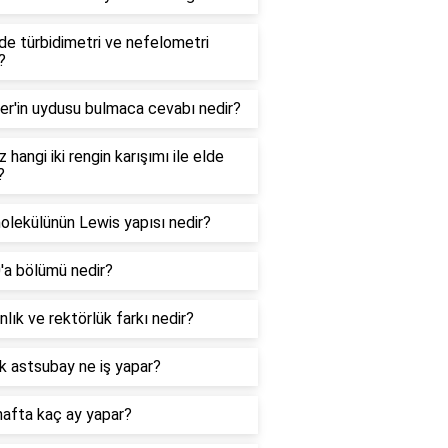
e türbidimetri ve nefelometri
?
er'in uydusu bulmaca cevabı nedir?
 hangi iki rengin karışımı ile elde
?
lekülünün Lewis yapısı nedir?
0'a bölümü nedir?
lık ve rektörlük farkı nedir?
k astsubay ne iş yapar?
hafta kaç ay yapar?