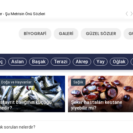
‹
er - Şu Metrisin Önü Sözleri
BİYOGRAFİ
GALERİ
GÜZEL SÖZLER
G
eç
Aslan
Başak
Terazi
Akrep
Yay
Oğlak
Doğa ve Hayvanlar
Sağlık
İstavrit balığının küçüğü
Şeker hastaları kestane
nedir?
yiyebilir mi?
 soruları nelerdir?