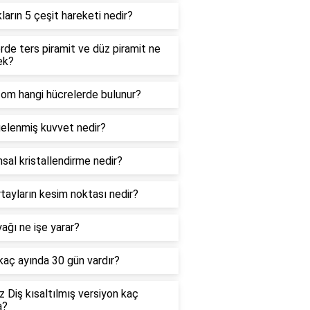
kların 5 çeşit hareketi nedir?
de ters piramit ve düz piramit ne
ek?
zom hangi hücrelerde bulunur?
elenmiş kuvvet nedir?
sal kristallendirme nedir?
tayların kesim noktası nedir?
ağı ne işe yarar?
 kaç ayında 30 gün vardır?
 Diş kısaltılmış versiyon kaç
a?