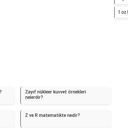
1 oz 
?
Zayıf nükleer kuvvet örnekleri
nelerdir?
Z ve R matematikte nedir?