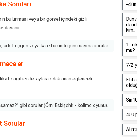
ka Soruları
-4'ün
ın bulunması veya bir görsel içindeki gizli
Dünya
döndü
e dayanır.
kim..
1 tri
kaç adet üçgen veya kare bulunduğunu sayma soruları.
mu?
lmeceler
7/2 
dikkat dağıtıcı detaylara odaklanan eğlenceli
Etil 
olduğ
Sin1
şamaz?" gibi sorular (Örn: Eskişehir - kelime oyunu).
400 
t Sorular
Alınt