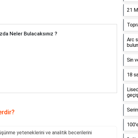
21 M
Topr
zda Neler Bulacaksınız ?
Arc s
bulun
Sin v
18 sa
Lised
geçiş
Serim
erdir?
100'e
üşünme yeteneklerini ve analitik becerilerini