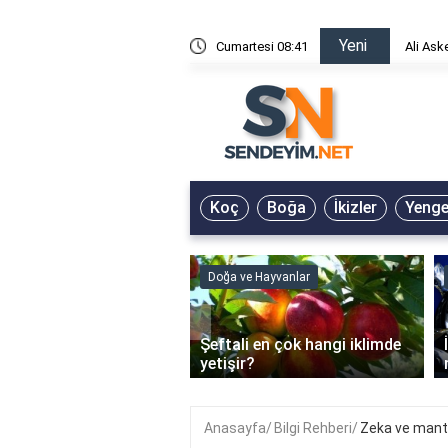
Yeni
risin Önü Sözleri
Cumartesi 08:41
Ali Ask
Koç
Boğa
İkizler
Yeng
Doğa ve Hayvanlar
‹
Şeftali en çok hangi iklimde
ain Jel Ne İşe Yarar?
yetişir?
Anasayfa
Bilgi Rehberi
Zeka ve mantık