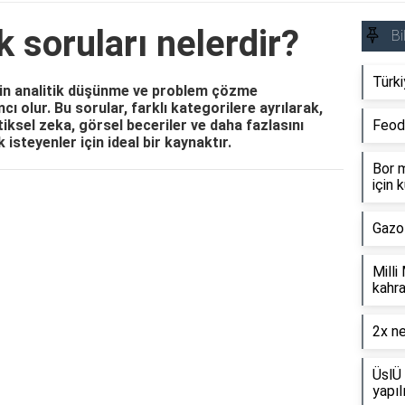
 soruları nelerdir?
Bi
Türki
erin analitik düşünme ve problem çözme
ı olur. Bu sorular, farklı kategorilere ayrılarak,
ksel zeka, görsel beceriler ve daha fazlasını
Feod
isteyenler için ideal bir kaynaktır.
Bor m
için k
Reklam Alanı
Gazo
Milli
kahra
2x ne
ÜslÜ 
yapıl