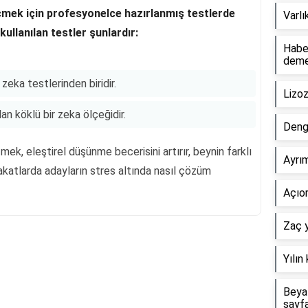
çmek için profesyonelce hazırlanmış testlerde
Varlı
kullanılan testler şunlardır:
Haber
dem
zeka testlerinden biridir.
Lizo
n köklü bir zeka ölçeğidir.
Deng
k, eleştirel düşünme becerisini artırır, beynin farklı
Ayrım
ülakatlarda adayların stres altında nasıl çözüm
Açıor
Zaç y
Yılın
Reklam Alanı
Beyaz
sayf