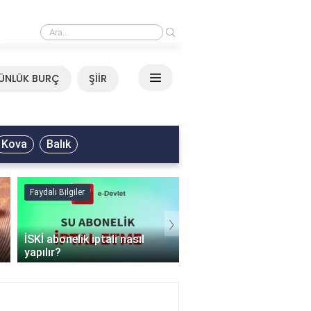
›
Ali Asker - Şu Metrisin Önü Sözleri
ÜNLÜK BURÇ
ŞİİR
Kova
Balık
Faydalı Bilgiler
Faydalı Bilgiler
›
İSKİ abonelik iptali nasıl
Şişme mont hangi
yapılır?
programda kurutulur?