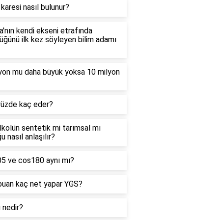
 karesi nasıl bulunur?
'nın kendi ekseni etrafında
ğünü ilk kez söyleyen bilim adamı
lyon mu daha büyük yoksa 10 milyon
yüzde kaç eder?
alkolün sentetik mi tarımsal mı
u nasıl anlaşılır?
05 ve cos180 aynı mı?
puan kaç net yapar YGS?
ı nedir?