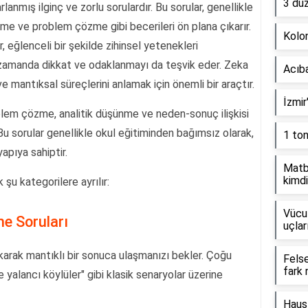
3 dü
anmış ilginç ve zorlu sorulardır. Bu sorular, genellikle
me ve problem çözme gibi becerileri ön plana çıkarır.
Kolon
r, eğlenceli bir şekilde zihinsel yetenekleri
 zamanda dikkat ve odaklanmayı da teşvik eder. Zeka
Acıb
ve mantıksal süreçlerini anlamak için önemli bir araçtır.
İzmir
oblem çözme, analitik düşünme ve neden-sonuç ilişkisi
 Bu sorular genellikle okul eğitiminden bağımsız olarak,
1 to
apıya sahiptir.
Matb
kimdi
şu kategorilere ayrılır:
Vücut
me Soruları
uçlar
çıkarak mantıklı bir sonuca ulaşmanızı bekler. Çoğu
Fels
fark 
 yalancı köylüler" gibi klasik senaryolar üzerine
Haus