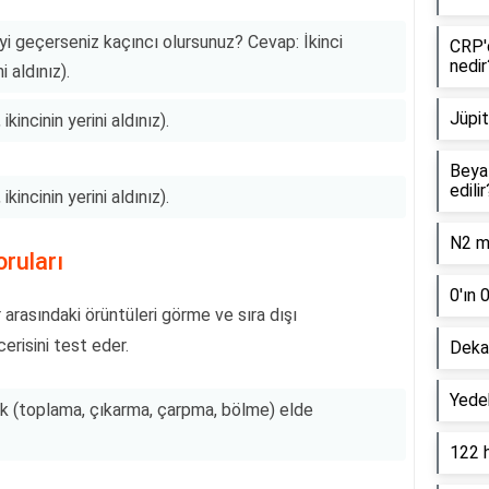
şiyi geçerseniz kaçıncı olursunuz? Cevap: İkinci
CRP'd
nedir
i aldınız).
Jüpit
ikincinin yerini aldınız).
Beyaz
edilir
ikincinin yerini aldınız).
N2 mo
ruları
0'ın 
 arasındaki örüntüleri görme ve sıra dışı
risini test eder.
Dekan
Yede
ak (toplama, çıkarma, çarpma, bölme) elde
122 