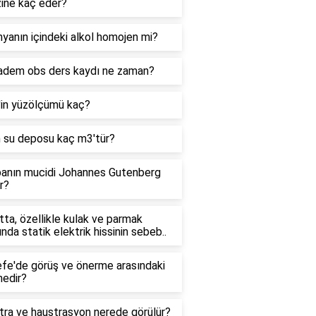
zine kaç eder?
yanın içindeki alkol homojen mi?
adem obs ders kaydı ne zaman?
'in yüzölçümü kaç?
n su deposu kaç m3'tür?
anın mucidi Johannes Gutenberg
r?
ta, özellikle kulak ve parmak
ında statik elektrik hissinin sebeb..
efe'de görüş ve önerme arasındaki
nedir?
tra ve haustrasyon nerede görülür?