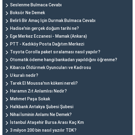
Seslenme Bulmaca Cevabı
Boksör Ne Demek
Belirli Bir Amaç Için Durmak Bulmaca Cevabı
Hadise'nin gerçek doğum tarihi ne?
Ege Merkez Eczanesi - Mamak (Ankara)
PTT - Kadıköy Posta Dağıtım Merkezi
Toyota Corolla paket sıralaması nasıl yapılır?
Otomatik ödeme hangi bankadan yapıldığını öğrenme?
Kibarca Öldürmek Oyuncuları ve Kadrosu
U kuralı nedir?
Tarek El Moussa'nın kökeni nereli?
Haramın Zıt Anlamlısı Nedir?
Mehmet Paşa Sokak
Halkbank Antakya Şubesi Şubesi
Nihai İsminin Anlamı Ne Demek?
İstanbul Ataşehir Bursa Arası Kaç Km
3 milyon 200 bin nasıl yazılır TDK?