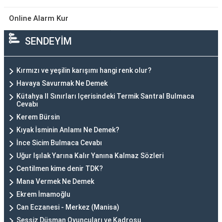
Online Alarm Kur
SENDEYİM
Kırmızı ve yeşilin karışımı hangi renk olur?
Havaya Savurmak Ne Demek
Kütahya Il Sınırları Içerisindeki Termik Santral Bulmaca
Cevabı
Kerem Bürsin
Kıyak İsminin Anlamı Ne Demek?
İnce Sicim Bulmaca Cevabı
Uğur Işılak Yarına Kalır Yanına Kalmaz Sözleri
Centilmen kime denir TDK?
Mana Vermek Ne Demek
Ekrem İmamoğlu
Can Eczanesi - Merkez (Manisa)
Sessiz Düşman Oyuncuları ve Kadrosu