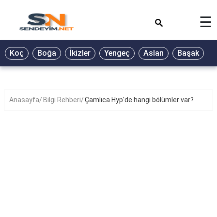
×
☰
BİYOGRAFİ
Koç
Boğa
İkizler
Yengeç
Aslan
Başak
T
GALERİ
GÜZEL
SÖZLER
Anasayfa
Bilgi Rehberi
Çamlıca Hyp'de hangi bölümler var?
GÜNLÜK
BURÇ
ŞİİR
RÜYA
TABİRLERİ
TÜRKÜ
SÖZLERİ
YEMEK