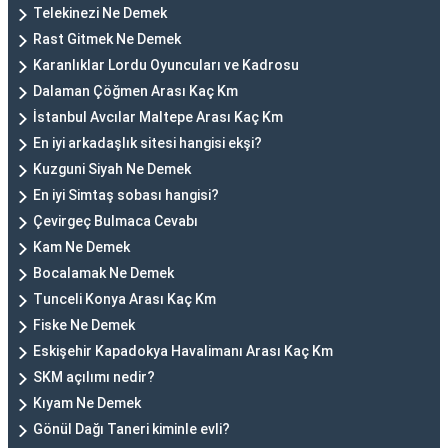
Telekinezi Ne Demek
Rast Gitmek Ne Demek
Karanlıklar Lordu Oyuncuları ve Kadrosu
Dalaman Çöğmen Arası Kaç Km
İstanbul Avcılar Maltepe Arası Kaç Km
En iyi arkadaşlık sitesi hangisi ekşi?
Kuzguni Siyah Ne Demek
En iyi Simtaş sobası hangisi?
Çevirgeç Bulmaca Cevabı
Kam Ne Demek
Bocalamak Ne Demek
Tunceli Konya Arası Kaç Km
Fiske Ne Demek
Eskişehir Kapadokya Havalimanı Arası Kaç Km
SKM açılımı nedir?
Kıyam Ne Demek
Gönül Dağı Taneri kiminle evli?