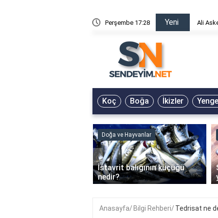
Yeni
risin Önü Sözleri
Perşembe 17:28
Ali Ask
Koç
Boğa
İkizler
Yeng
ve Hayvanlar
Doğa ve Hayvanlar
‹
li en çok hangi iklimde
İstavrit balığının küçüğü
r?
nedir?
Anasayfa
Bilgi Rehberi
Tedrisat ne 