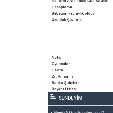
İki Tarih Arasındaki Gün Sayısını
Hesaplama
Bebeğim kaç aylık oldu?
Uzunluk Çevirme
Noter
Oyuncular
Harita
Zıt Anlamlısı
Banka Şubeleri
Boykot Listesi
SENDEYİM
Honda VSA ışığı neden yanar?