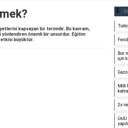
emek?
Bi
Türki
yetlerini kapsayan bir terimdir. Bu kavram,
ni yönlendiren önemli bir unsurdur. Eğitim
etkisi büyüktür.
Feod
Bor m
için k
Reklam Alanı
Gazo
Milli
kahra
2x ne
ÜslÜ 
yapıl