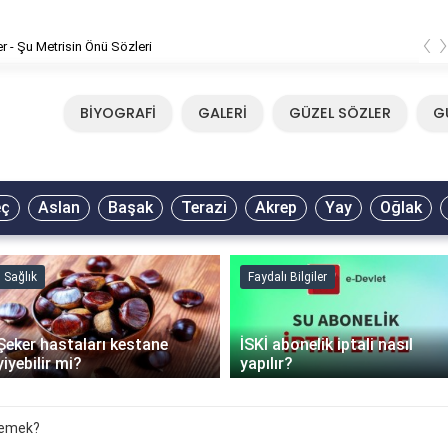
‹
er - Şu Metrisin Önü Sözleri
BİYOGRAFİ
GALERİ
GÜZEL SÖZLER
G
eç
Aslan
Başak
Terazi
Akrep
Yay
Oğlak
Sağlık
Faydalı Bilgiler
Şeker hastaları kestane
İSKİ abonelik iptali nasıl
yiyebilir mi?
yapılır?
demek?