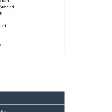
rtları
Şubeleri
ik
leri
r
m
ç Km