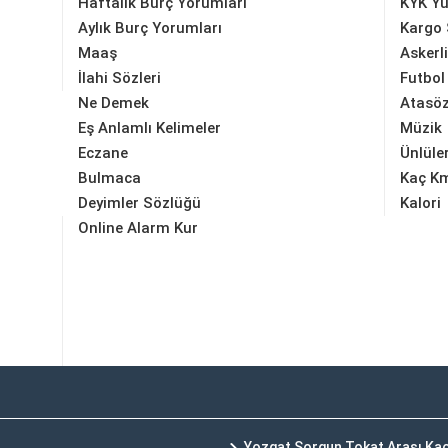
Haftalık Burç Yorumları
KYK Yu
Aylık Burç Yorumları
Kargo 
Maaş
Askerl
İlahi Sözleri
Futbol
Ne Demek
Atasöz
Eş Anlamlı Kelimeler
Müzik
Eczane
Ünlüle
Bulmaca
Kaç K
Deyimler Sözlüğü
Kalori
Online Alarm Kur
Yozgat Sorgun Tokat Arası Ka