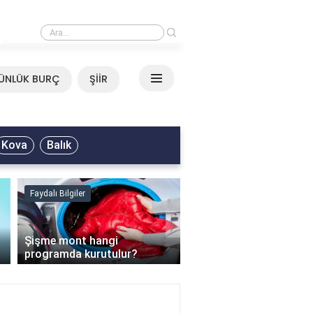
›
Mirkelam - Tavla Sözleri
ÜNLÜK BURÇ
ŞİİR
Kova
Balık
Faydalı Bilgiler
Faydalı Bilgiler
›
Şişme mont hangi
programda kurutulur?
Şofben suyu neden ısı