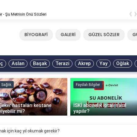
‹
er - Şu Metrisin Önü Sözleri
BİYOGRAFİ
GALERİ
GÜZEL SÖZLER
G
eç
Aslan
Başak
Terazi
Akrep
Yay
Oğlak
Sağlık
Faydalı Bilgiler
Şeker hastaları kestane
İSKİ abonelik iptali nasıl
yiyebilir mi?
yapılır?
ak için kaç yıl okumak gerekir?