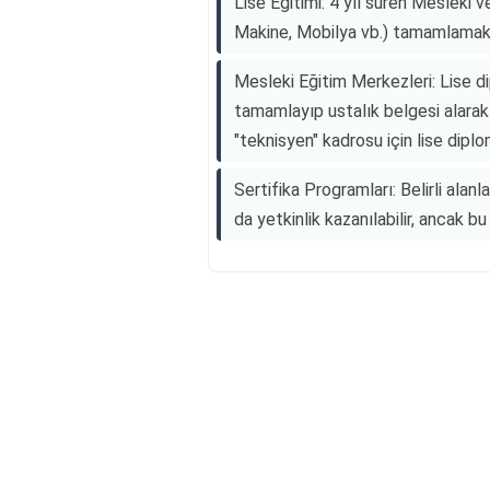
Lise Eğitimi: 4 yıl süren Mesleki ve
Makine, Mobilya vb.) tamamlamak y
Mesleki Eğitim Merkezleri: Lise dip
tamamlayıp ustalık belgesi alarak 
"teknisyen" kadrosu için lise diplo
Sertifika Programları: Belirli alanl
da yetkinlik kazanılabilir, ancak bu