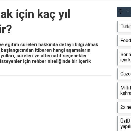
k için kaç yıl
Bi
ir?
Türki
Feod
ve eğitim süreleri hakkında detaylı bilgi almak
n başlangıcından itibaren hangi aşamaların
Bor m
 yolları, süreleri ve alternatif seçenekler
için k
steyenler için rehber niteliğinde bir içerik
Gazo
Reklam Alanı
Milli
kahra
2x ne
ÜslÜ 
yapıl