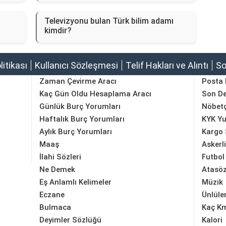
Televizyonu bulan Türk bilim adamı
kimdir?
olitikası
Kullanıcı Sözleşmesi
Telif Hakları ve Alıntı
So
Zaman Çevirme Aracı
Posta
Kaç Gün Oldu Hesaplama Aracı
Son D
Günlük Burç Yorumları
Nöbetç
Haftalık Burç Yorumları
KYK Yu
Aylık Burç Yorumları
Kargo 
Maaş
Askerl
İlahi Sözleri
Futbol
Ne Demek
Atasöz
Eş Anlamlı Kelimeler
Müzik
Eczane
Ünlüle
Bulmaca
Kaç K
Deyimler Sözlüğü
Kalori