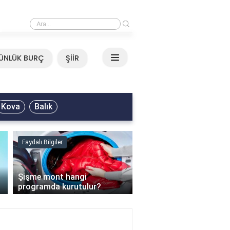
›
Mirkelam - Tavla Sözleri
ÜNLÜK BURÇ
ŞİİR
Kova
Balık
Faydalı Bilgiler
Faydalı Bilgiler
›
Şişme mont hangi
programda kurutulur?
Şofben suyu neden ısı