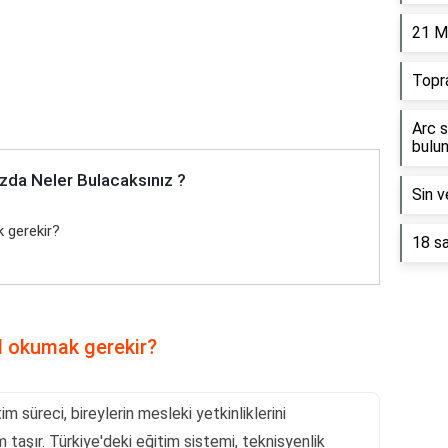
21 M
Topr
Arc s
bulun
zda Neler Bulacaksınız ?
Sin v
k gerekir?
18 sa
ıl okumak gerekir?
m süreci, bireylerin mesleki yetkinliklerini
 taşır. Türkiye'deki eğitim sistemi, teknisyenlik