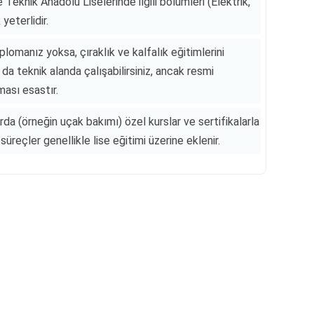
 Teknik Anadolu Liselerinde ilgili bölümleri (Elektrik,
eterlidir.
lomanız yoksa, çıraklık ve kalfalık eğitimlerini
da teknik alanda çalışabilirsiniz, ancak resmi
ması esastır.
arda (örneğin uçak bakımı) özel kurslar ve sertifikalarla
 süreçler genellikle lise eğitimi üzerine eklenir.
Reklam Alanı