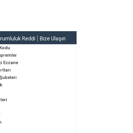
rumluluk Reddi
Bize Ulaşın
 Kodu
epremler
i Eczane
rtları
Şubeleri
ik
leri
r
m