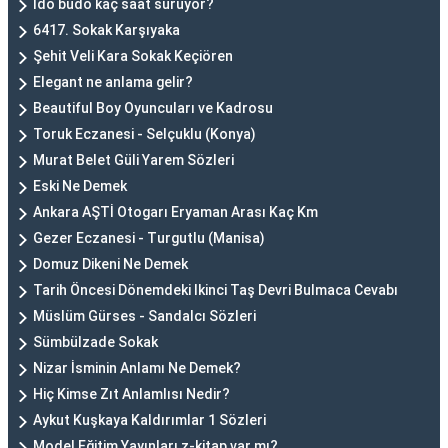
İdo budo kaç saat sürüyor?
6417. Sokak Karşıyaka
Şehit Veli Kara Sokak Keçiören
Elegant ne anlama gelir?
Beautiful Boy Oyuncuları ve Kadrosu
Toruk Eczanesi - Selçuklu (Konya)
Murat Belet Güli Yarem Sözleri
Eski Ne Demek
Ankara AŞTİ Otogarı Eryaman Arası Kaç Km
Gezer Eczanesi - Turgutlu (Manisa)
Domuz Dikeni Ne Demek
Tarih Öncesi Dönemdeki Ikinci Taş Devri Bulmaca Cevabı
Müslüm Gürses - Sandalcı Sözleri
Sümbülzade Sokak
Nizar İsminin Anlamı Ne Demek?
Hiç Kimse Zıt Anlamlısı Nedir?
Aykut Kuşkaya Kaldırımlar 1 Sözleri
Model Eğitim Yayınları z-kitap var mı?