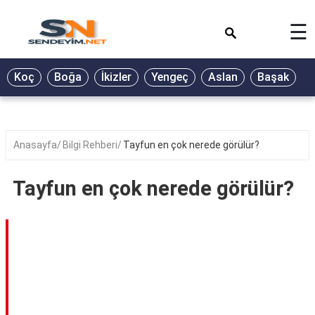
×
☰
BİYOGRAFİ
Koç
Boğa
İkizler
Yengeç
Aslan
Başak
T
GALERİ
GÜZEL
SÖZLER
Anasayfa
Bilgi Rehberi
Tayfun en çok nerede görülür?
GÜNLÜK
BURÇ
Tayfun en çok nerede görülür?
ŞİİR
RÜYA
TABİRLERİ
TÜRKÜ
SÖZLERİ
YEMEK