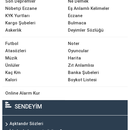
Son Depremler
Ne Demek
Nöbetçi Eczane
Eş Anlamlı Kelimeler
KYK Yurtları
Eczane
Kargo Şubeleri
Bulmaca
Askerlik
Deyimler Sözlüğü
Futbol
Noter
Atasözleri
Oyuncular
Müzik
Harita
Ünlüler
Zıt Anlamlısı
Kaç Km
Banka Şubeleri
Kalori
Boykot Listesi
Online Alarm Kur
SENDEYİM
Aşktandır Sözleri