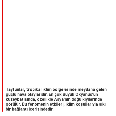
TARİFLERİ
HİKAYELER
Bize
Ulaşın
Tayfunlar, tropikal iklim bölgelerinde meydana gelen
güçlü hava olaylarıdır. En çok Büyük Okyanus'un
kuzeybatısında, özellikle Asya'nın doğu kıyılarında
görülür. Bu fenomenin etkileri, iklim koşullarıyla sıkı
bir bağlantı içerisindedir.