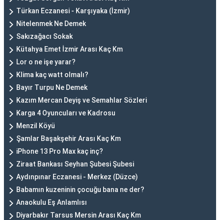
Türkan Eczanesi - Karşıyaka (İzmir)
Nitelenmek Ne Demek
Sakızağacı Sokak
Kütahya Emet İzmir Arası Kaç Km
Lor o ne işe yarar?
Klima kaç watt olmalı?
Bayır Turpu Ne Demek
Kazım Mercan Deyiş ve Semahlar Sözleri
Karga 4 Oyuncuları ve Kadrosu
Menzil Köyü
Şamlar Başakşehir Arası Kaç Km
iPhone 13 Pro Max kaç inç?
Ziraat Bankası Seyhan Şubesi Şubesi
Aydınpınar Eczanesi - Merkez (Düzce)
Babamın kuzeninin çocuğu bana ne der?
Anaokulu Eş Anlamlısı
Diyarbakır Tarsus Mersin Arası Kaç Km