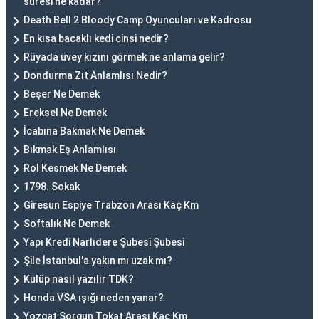
süresi ne kadar?
Death Bell 2 Bloody Camp Oyuncuları ve Kadrosu
En kısa bacaklı kedi cinsi nedir?
Rüyada üvey kızını görmek ne anlama gelir?
Dondurma Zıt Anlamlısı Nedir?
Beşer Ne Demek
Ereksel Ne Demek
İcabına Bakmak Ne Demek
Bıkmak Eş Anlamlısı
Rol Kesmek Ne Demek
1798. Sokak
Giresun Espiye Trabzon Arası Kaç Km
Softalık Ne Demek
Yapı Kredi Narlıdere Şubesi Şubesi
Şile İstanbul'a yakın mı uzak mı?
Kulüp nasıl yazılır TDK?
Honda VSA ışığı neden yanar?
Yozgat Sorgun Tokat Arası Kaç Km