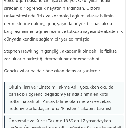
yolculuğun başlangıcını işaret ediyor. Okul yıllarındaki
sıradan bir öğrencilik hayatının ardından, Oxford
Üniversitesi'nde fizik ve kozmoloji eğitimi alarak bilimin
derinliklerine dalmış; genç yaşında büyük bir hastalıkla
karşılaşmasına rağmen azmi ve tutkusu sayesinde akademik
dünyada kendine sağlam bir yer edinmiştir.
Stephen Hawking'in gençliği, akademik bir dahi ile fiziksel
zorlukların birleştiği dramatik bir döneme sahipti.
Gençlik yıllarına dair öne çıkan detaylar şunlardır:
Okul Yılları ve "Einstein" Takma Adı: Çocukken okulda
parlak bir öğrenci değildi; 9 yaşında sınıfın en kötü
notlarına sahipti. Ancak bilime olan merakı ve zekası
nedeniyle arkadaşları ona "Einstein" lakabını takmıştı.
Üniversite ve Kürek Takımı: 1959'da 17 yaşındayken
Oxford Üniversitesi 'ne girdi. Oxford'da fizik ve kozmoloji