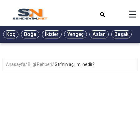
×
☰
BİYOGRAFİ
Koç
Boğa
İkizler
Yengeç
Aslan
Başak
T
GALERİ
GÜZEL
SÖZLER
Anasayfa
Bilgi Rehberi
Str'nin açılımı nedir?
GÜNLÜK
BURÇ
ŞİİR
RÜYA
TABİRLERİ
TÜRKÜ
SÖZLERİ
YEMEK