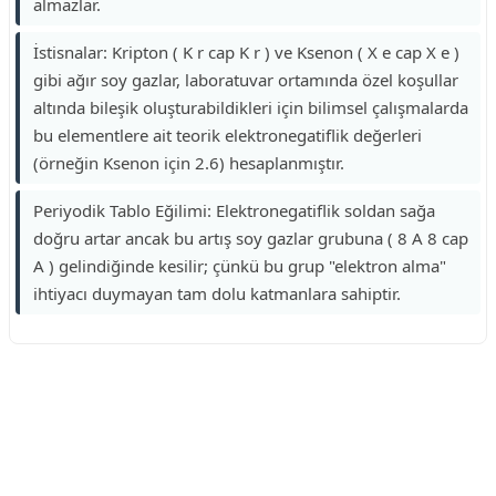
almazlar.
İstisnalar: Kripton ( K r cap K r ) ve Ksenon ( X e cap X e )
gibi ağır soy gazlar, laboratuvar ortamında özel koşullar
altında bileşik oluşturabildikleri için bilimsel çalışmalarda
bu elementlere ait teorik elektronegatiflik değerleri
(örneğin Ksenon için 2.6) hesaplanmıştır.
Periyodik Tablo Eğilimi: Elektronegatiflik soldan sağa
doğru artar ancak bu artış soy gazlar grubuna ( 8 A 8 cap
A ) gelindiğinde kesilir; çünkü bu grup "elektron alma"
ihtiyacı duymayan tam dolu katmanlara sahiptir.
Reklam Alanı