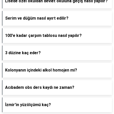
Lisede özel okuldan devlet okuluna geçiş nasıl yapılır?
Serim ve düğüm nasıl ayırt edilir?
100'e kadar çarpım tablosu nasıl yapılır?
3 düzine kaç eder?
Kolonyanın içindeki alkol homojen mi?
Acıbadem obs ders kaydı ne zaman?
İzmir'in yüzölçümü kaç?