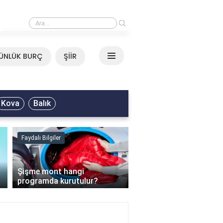
›
Mirkelam - Tavla Sözleri
ÜNLÜK BURÇ
ŞİİR
Kova
Balık
Faydalı Bilgiler
Faydalı Bilgiler
›
Şişme mont hangi
programda kurutulur?
Şofben suyu neden ısı