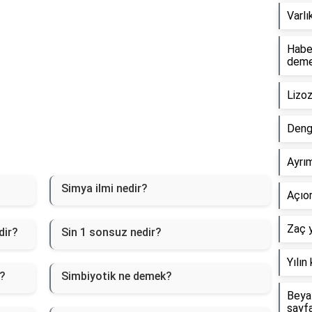
Varlı
Haber
dem
Lizo
Deng
Ayrım
Simya ilmi nedir?
Açıor
Zaç y
dir?
Sin 1 sonsuz nedir?
Yılın
f?
Simbiyotik ne demek?
Beyaz
sayf