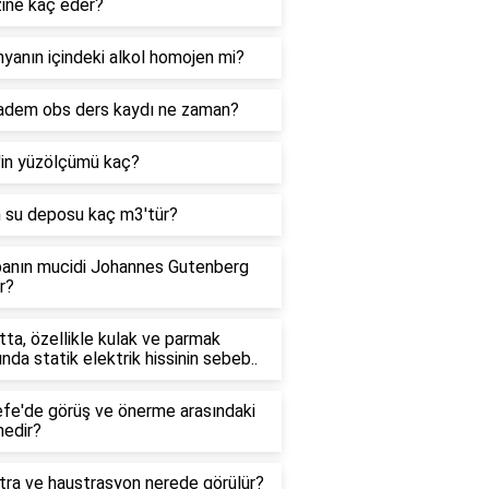
zine kaç eder?
yanın içindeki alkol homojen mi?
adem obs ders kaydı ne zaman?
'in yüzölçümü kaç?
n su deposu kaç m3'tür?
anın mucidi Johannes Gutenberg
r?
ta, özellikle kulak ve parmak
ında statik elektrik hissinin sebeb..
efe'de görüş ve önerme arasındaki
nedir?
tra ve haustrasyon nerede görülür?