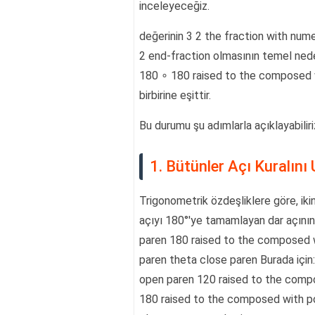
inceleyeceğiz.
değerinin 3 2 the fraction with num
2 end-fraction olmasının temel nedeni
180 ∘ 180 raised to the composed w
birbirine eşittir.
Bu durumu şu adımlarla açıklayabiliri
1. Bütünler Açı Kuralın
Trigonometrik özdeşliklere göre, ikinc
açıyı 180°'ye tamamlayan dar açının s
paren 180 raised to the composed 
paren theta close paren Burada için: s
open paren 120 raised to the comp
180 raised to the composed with p