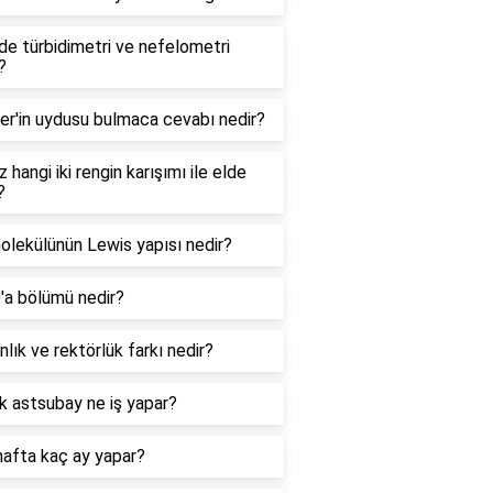
e türbidimetri ve nefelometri
?
er'in uydusu bulmaca cevabı nedir?
 hangi iki rengin karışımı ile elde
?
lekülünün Lewis yapısı nedir?
0'a bölümü nedir?
lık ve rektörlük farkı nedir?
k astsubay ne iş yapar?
hafta kaç ay yapar?