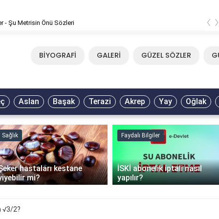
‹
er - Şu Metrisin Önü Sözleri
BİYOGRAFİ
GALERİ
GÜZEL SÖZLER
G
eç
Aslan
Başak
Terazi
Akrep
Yay
Oğlak
Sağlık
Faydalı Bilgiler
Şeker hastaları kestane
İSKİ abonelik iptali nasıl
yiyebilir mi?
yapılır?
n √3/2?