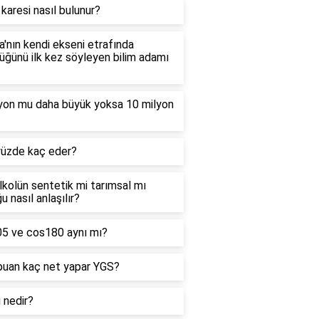
 karesi nasıl bulunur?
'nın kendi ekseni etrafında
ğünü ilk kez söyleyen bilim adamı
lyon mu daha büyük yoksa 10 milyon
yüzde kaç eder?
alkolün sentetik mi tarımsal mı
u nasıl anlaşılır?
05 ve cos180 aynı mı?
puan kaç net yapar YGS?
ı nedir?