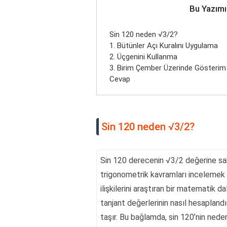
Bu Yazımı
Sin 120 neden √3/2?
1. Bütünler Açı Kuralını Uygulama
2. Üçgenini Kullanma
3. Birim Çember Üzerinde Gösterim
Cevap
Sin 120 neden √3/2?
Sin 120 derecenin √3/2 değerine sah
trigonometrik kavramları incelemek g
ilişkilerini araştıran bir matematik dalı
tanjant değerlerinin nasıl hesaplan
taşır. Bu bağlamda, sin 120’nin ned