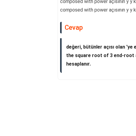
composed with power açısının y y ko
composed with power açısının y y koo
Cevap
değeri, bütünler açısı olan 'ye
the square root of 3 end-root
hesaplanır.