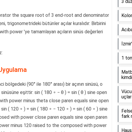
3 dü
erator the square root of 3 end-root and denominator
Kolon
, trigonometrideki bütünler açılar kuralıdır: Birbirini
Acıb
ith power 'ye tamamlayan açıların sinüs değerleri
İzmir
z:
1 to
ı Uygulama
Matb
kimdi
i bölgedeki (90° ile 180° arası) bir açının sinüsü, o
Vücut
inüsüne eşittir: sin ( 180 ∘ − θ ) = sin ( θ ) sine open
uçlar
with power minus theta close paren equals sine open
in ( 120 ∘ ) = sin ( 180 ∘ − 120 ∘ ) = sin ( 60 ∘ ) sine
Fels
fark 
osed with power close paren equals sine open paren
ower minus 120 raised to the composed with power
Haus