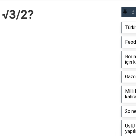
 √3/2?
Bi
Türki
Reklam Alanı
Feod
Bor m
için k
Gazo
Milli
kahra
2x ne
ÜslÜ 
yapıl