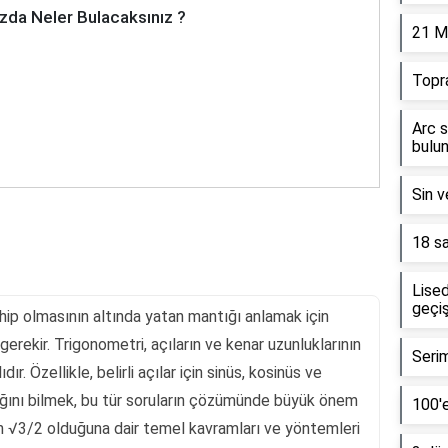
zda Neler Bulacaksınız ?
21 M
Topr
Arc s
bulun
Sin v
18 sa
Lised
geçiş
ip olmasının altında yatan mantığı anlamak için
erekir. Trigonometri, açıların ve kenar uzunluklarının
Serim
dır. Özellikle, belirli açılar için sinüs, kosinüs ve
dığını bilmek, bu tür soruların çözümünde büyük önem
100'e
en √3/2 olduğuna dair temel kavramları ve yöntemleri