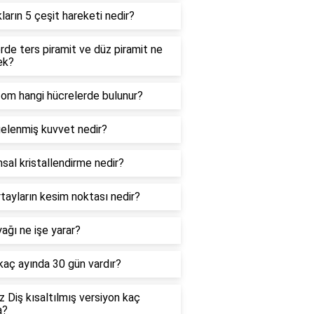
kların 5 çeşit hareketi nedir?
de ters piramit ve düz piramit ne
ek?
zom hangi hücrelerde bulunur?
elenmiş kuvvet nedir?
sal kristallendirme nedir?
tayların kesim noktası nedir?
ağı ne işe yarar?
 kaç ayında 30 gün vardır?
 Diş kısaltılmış versiyon kaç
a?