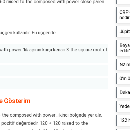
 60 raised to the composed with power close paren
CRP'd
nedir
Jüpit
 üçgen kullanılır. Bu üçgende:
Beyaz
th power 'lik açının karşı kenarı 3 the square root of
edilir
N2 mo
0'ın 
Dekan
de Gösterim
Yede
the composed with power , ikinci bölgede yer alır.
122 
 pozitif değerdedir. 120 ∘ 120 raised to the