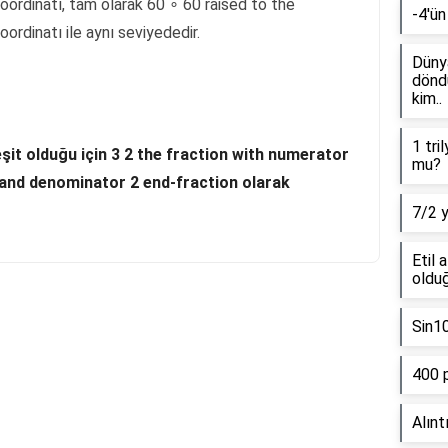
ordinatı, tam olarak 60 ∘ 60 raised to the
-4'ün
rdinatı ile aynı seviyededir.
Dünya
döndü
kim..
1 tri
 eşit olduğu için 3 2 the fraction with numerator
mu?
 and denominator 2 end-fraction olarak
7/2 
Etil 
olduğ
Sin1
Reklam Alanı
400 
Alınt