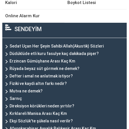
Kalori
Boykot Listesi
Online Alarm Kur
SENDEYİM
Sedat Uçan Her Şeyin Sahibi Allah(Akustik) Sözleri
Düdüklüde etli kuru fasulye kaç dakikada pişer?
Erzincan Gümüşhane Arası Kaç Km
Rüyada beyaz süt görmek ne demek?
Defter i amal ne anlatmak istiyor?
Fiziki ve kaydi altın farkı nedir?
Mutva ne demek?
Sarnıç
Direksiyon körükleri neden yırtılır?
Kırklareli Manisa Arası Kaç Km
Ekşi Sözlük'te şükela nasıl verilir?
Afyonkarahisar Ayvalık Balıkesir Arası Kaç Km