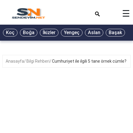
×
☰
BİYOGRAFİ
Koç
Boğa
İkizler
Yengeç
Aslan
Başak
T
GALERİ
GÜZEL
SÖZLER
Anasayfa
Bilgi Rehberi
Cumhuriyet ile ilgili 5 tane örnek cümle?
GÜNLÜK
BURÇ
ŞİİR
RÜYA
TABİRLERİ
TÜRKÜ
SÖZLERİ
YEMEK