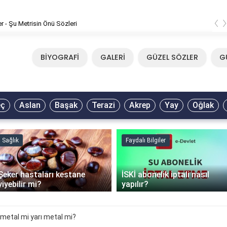
‹
er - Şu Metrisin Önü Sözleri
BİYOGRAFİ
GALERİ
GÜZEL SÖZLER
G
eç
Aslan
Başak
Terazi
Akrep
Yay
Oğlak
Sağlık
Faydalı Bilgiler
Şeker hastaları kestane
İSKİ abonelik iptali nasıl
yiyebilir mi?
yapılır?
metal mi yarı metal mi?