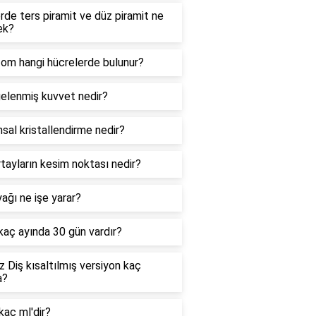
de ters piramit ve düz piramit ne
ek?
zom hangi hücrelerde bulunur?
elenmiş kuvvet nedir?
sal kristallendirme nedir?
tayların kesim noktası nedir?
ağı ne işe yarar?
 kaç ayında 30 gün vardır?
 Diş kısaltılmış versiyon kaç
a?
kaç ml'dir?