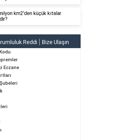
ilyon km2'den küçük kıtalar
dir?
rumluluk Reddi
Bize Ulaşın
 Kodu
epremler
i Eczane
rtları
Şubeleri
ik
leri
r
m