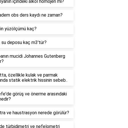
yanın içindeki alkol homojen mi?
adem obs ders kaydı ne zaman?
'in yüzölçümü kaç?
n su deposu kaç m3'tür?
anın mucidi Johannes Gutenberg
r?
ta, özellikle kulak ve parmak
ında statik elektrik hissinin sebeb..
efe'de görüş ve önerme arasındaki
nedir?
tra ve haustrasyon nerede görülür?
e türbidimetri ve nefelometri