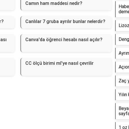
Camın ham maddesi nedir?
Haber
dem
r?
Canlılar 7 gruba ayrılır bunlar nelerdir?
Lizo
Deng
ması
Canva'da öğrenci hesabı nasıl açılır?
Ayrım
CC ölçü birimi ml'ye nasıl çevrilir
Açıor
Zaç y
Yılın
Beyaz
sayf
1 oz 