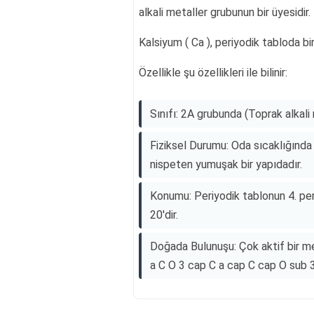
alkali metaller grubunun bir üyesidir.
Kalsiyum ( Ca ), periyodik tabloda bir
Özellikle şu özellikleri ile bilinir:
Sınıfı: 2A grubunda (Toprak alkali 
Fiziksel Durumu: Oda sıcaklığınd
nispeten yumuşak bir yapıdadır.
Konumu: Periyodik tablonun 4. pe
20'dir.
Doğada Bulunuşu: Çok aktif bir met
a C O 3 cap C a cap C cap O sub 3 )