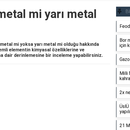
metal mi yarı metal
Bi
Feod
Bor m
ametal mi yoksa yarı metal mi olduğu hakkında
için k
emli elementin kimyasal özelliklerine ve
 dair derinlemesine bir inceleme yapabilirsiniz.
Gazo
Milli
Reklam Alanı
kahra
2x ne
ÜslÜ 
yapıl
21 M