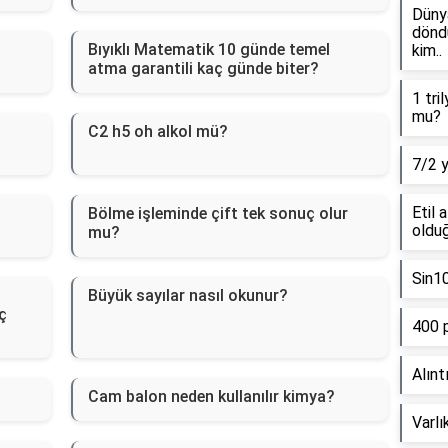
Dünya
döndü
Bıyıklı Matematik 10 günde temel
kim..
atma garantili kaç günde biter?
1 tri
mu?
C2 h5 oh alkol mü?
7/2 
Etil 
Bölme işleminde çift tek sonuç olur
olduğ
mu?
Sin1
Büyük sayılar nasıl okunur?
ç
400 
Alınt
Cam balon neden kullanılır kimya?
Varlı