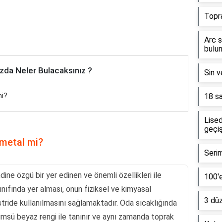
Topr
Arc s
bulun
zda Neler Bulacaksınız ?
Sin v
mi?
18 sa
Lised
geçiş
 metal mi?
Serim
ine özgü bir yer edinen ve önemli özellikleri ile
100'e
ınıfında yer alması, onun fiziksel ve kimyasal
3 dü
stride kullanılmasını sağlamaktadır. Oda sıcaklığında
msü beyaz rengi ile tanınır ve aynı zamanda toprak