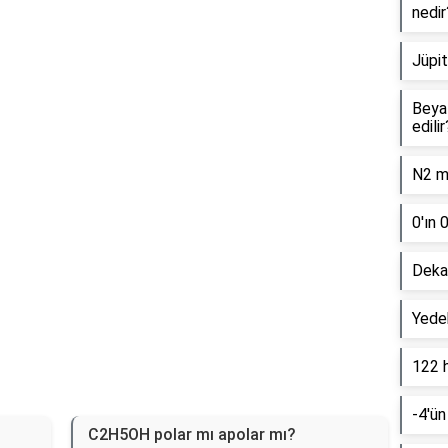
nedir
Reklam Alanı
Jüpit
Beyaz
edilir
N2 mo
0'ın 
Dekan
Yede
122 
-4'ün
C2H5OH polar mı apolar mı?