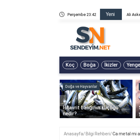
Yeni
risin Önü Sözleri
Perşembe 23:42
Ali Ask
Koç
Boğa
İkizler
Yeng
ve Hayvanlar
Doğa ve Hayvanlar
‹
li en çok hangi iklimde
İstavrit balığının küçüğü
r?
nedir?
Anasayfa
Bilgi Rehberi
Ca metal mi a