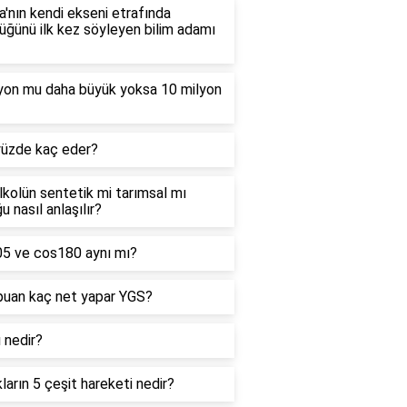
'nın kendi ekseni etrafında
ğünü ilk kez söyleyen bilim adamı
lyon mu daha büyük yoksa 10 milyon
yüzde kaç eder?
alkolün sentetik mi tarımsal mı
u nasıl anlaşılır?
05 ve cos180 aynı mı?
puan kaç net yapar YGS?
ı nedir?
kların 5 çeşit hareketi nedir?