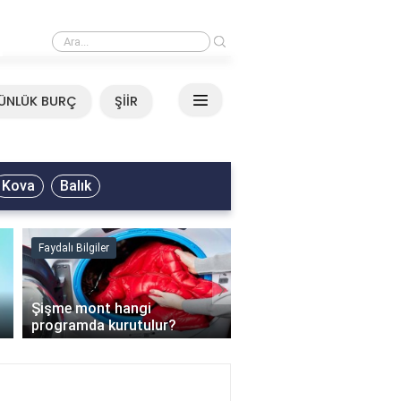
›
Mirkelam - Tavla Sözleri
ÜNLÜK BURÇ
ŞİİR
Kova
Balık
Faydalı Bilgiler
Faydalı Bilgiler
›
Şişme mont hangi
programda kurutulur?
Şofben suyu neden ısı