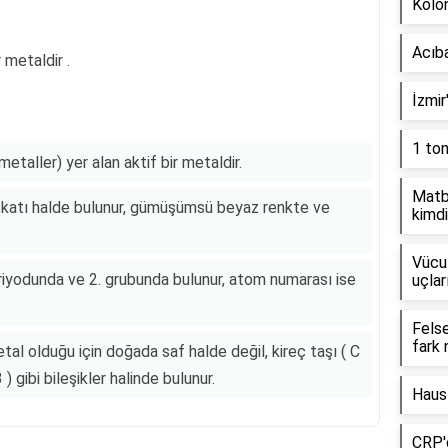
Kolon
Acıb
 metaldir .
İzmir
1 to
metaller) yer alan aktif bir metaldir.
Matb
a katı halde bulunur, gümüşümsü beyaz renkte ve
kimdi
Vücut
riyodunda ve 2. grubunda bulunur, atom numarası ise
uçlar
Fels
fark 
al olduğu için doğada saf halde değil, kireç taşı ( C
 gibi bileşikler halinde bulunur.
Haus
CRP'd