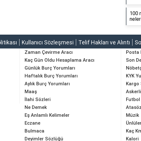
100 m
neler
olitikası
Kullanıcı Sözleşmesi
Telif Hakları ve Alıntı
So
Zaman Çevirme Aracı
Posta
Kaç Gün Oldu Hesaplama Aracı
Son D
Günlük Burç Yorumları
Nöbetç
Haftalık Burç Yorumları
KYK Yu
Aylık Burç Yorumları
Kargo 
Maaş
Askerl
İlahi Sözleri
Futbol
Ne Demek
Atasöz
Eş Anlamlı Kelimeler
Müzik
Eczane
Ünlüle
Bulmaca
Kaç K
Deyimler Sözlüğü
Kalori