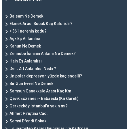
Balsam Ne Demek
Ekmek Arası Sucuk Kaç Kaloridir?
+361 nerenin kodu?
Aşk Eş Anlamlısı
Kanun Ne Demek
Zennube İsminin Anlamı Ne Demek?
Hain Eş Anlamlısı
Dert Zıt Anlamlısı Nedir?
Unipolar depresyon yüzde kaç engelli?
Bir Gün Evvel Ne Demek
Samsun Çanakkale Arası Kaç Km
Çevik Eczanesi - Babaeski (Kırklareli)
Çerkezköy İstanbul'a yakın mı?
Ahmet Piriştina Cad.
Şemsi Efendi Sokak
Tsunamiden Kaçış Oyuncuları ve Kadrosu