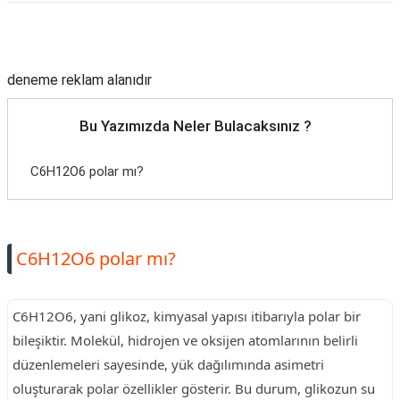
TARİFLERİ
Reklam Alanı
HİKAYELER
deneme reklam alanıdır
Bize
Ulaşın
Bu Yazımızda Neler Bulacaksınız ?
C6H12O6 polar mı?
C6H12O6 polar mı?
C6H12O6, yani glikoz, kimyasal yapısı itibarıyla polar bir
bileşiktir. Molekül, hidrojen ve oksijen atomlarının belirli
düzenlemeleri sayesinde, yük dağılımında asimetri
oluşturarak polar özellikler gösterir. Bu durum, glikozun su