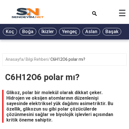
×
☰
BİYOGRAFİ
Koç
Boğa
İkizler
Yengeç
Aslan
Başak
T
GALERİ
GÜZEL
SÖZLER
Anasayfa
Bilgi Rehberi
C6H12O6 polar mı?
GÜNLÜK
BURÇ
C6H12O6 polar mı?
ŞİİR
Glikoz, polar bir molekül olarak dikkat çeker.
RÜYA
Hidrojen ve oksijen atomlarının düzenlenişi
TABİRLERİ
sayesinde elektriksel yük dağılımı asimetriktir. Bu
özellik, glikozun su gibi polar çözücülerde
TÜRKÜ
çözünmesini sağlar ve biyolojik işlevleri açısından
SÖZLERİ
kritik öneme sahiptir.
YEMEK