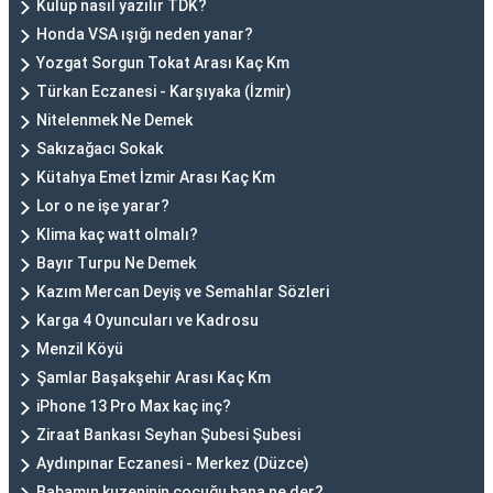
Kulüp nasıl yazılır TDK?
Honda VSA ışığı neden yanar?
Yozgat Sorgun Tokat Arası Kaç Km
Türkan Eczanesi - Karşıyaka (İzmir)
Nitelenmek Ne Demek
Sakızağacı Sokak
Kütahya Emet İzmir Arası Kaç Km
Lor o ne işe yarar?
Klima kaç watt olmalı?
Bayır Turpu Ne Demek
Kazım Mercan Deyiş ve Semahlar Sözleri
Karga 4 Oyuncuları ve Kadrosu
Menzil Köyü
Şamlar Başakşehir Arası Kaç Km
iPhone 13 Pro Max kaç inç?
Ziraat Bankası Seyhan Şubesi Şubesi
Aydınpınar Eczanesi - Merkez (Düzce)
Babamın kuzeninin çocuğu bana ne der?