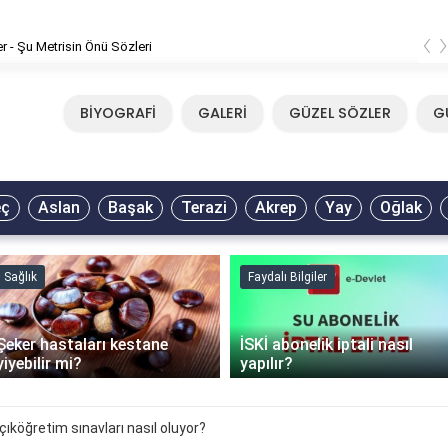
‹
er - Şu Metrisin Önü Sözleri
BİYOGRAFİ
GALERİ
GÜZEL SÖZLER
G
eç
Aslan
Başak
Terazi
Akrep
Yay
Oğlak
Sağlık
Faydalı Bilgiler
Şeker hastaları kestane
İSKİ abonelik iptali nasıl
yiyebilir mi?
yapılır?
ıköğretim sınavları nasıl oluyor?