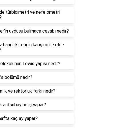
e türbidimetri ve nefelometri
?
er'in uydusu bulmaca cevabı nedir?
 hangi iki rengin karışımı ile elde
?
lekülünün Lewis yapısı nedir?
0'a bölümü nedir?
lık ve rektörlük farkı nedir?
k astsubay ne iş yapar?
hafta kaç ay yapar?