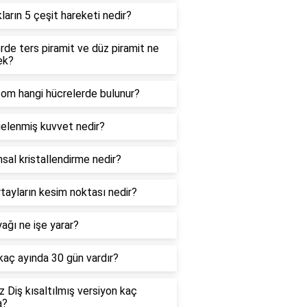
kların 5 çeşit hareketi nedir?
de ters piramit ve düz piramit ne
ek?
zom hangi hücrelerde bulunur?
elenmiş kuvvet nedir?
sal kristallendirme nedir?
tayların kesim noktası nedir?
ağı ne işe yarar?
 kaç ayında 30 gün vardır?
 Diş kısaltılmış versiyon kaç
a?