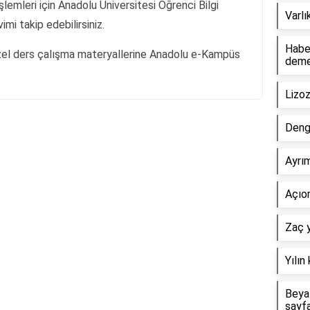
işlemleri için Anadolu Üniversitesi Öğrenci Bilgi
Varlı
mi takip edebilirsiniz.
Haber
el ders çalışma materyallerine Anadolu e-Kampüs
dem
Lizo
Deng
Reklam Alanı
Ayrım
Açıor
Zaç y
Yılın
Beyaz
sayf