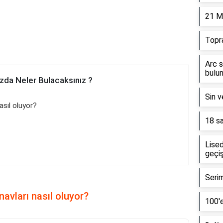
21 M
Topr
Arc s
bulun
zda Neler Bulacaksınız ?
Sin v
asıl oluyor?
18 sa
Lised
geçiş
Serim
avları nasıl oluyor?
100'e