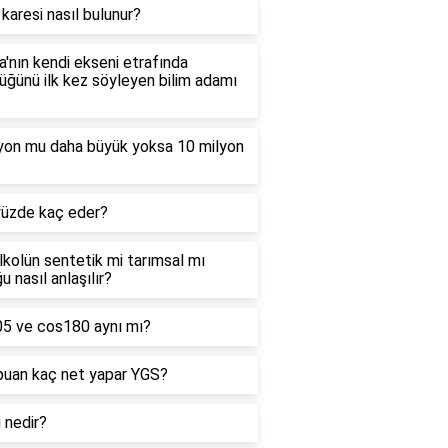
 karesi nasıl bulunur?
'nın kendi ekseni etrafında
ğünü ilk kez söyleyen bilim adamı
lyon mu daha büyük yoksa 10 milyon
yüzde kaç eder?
alkolün sentetik mi tarımsal mı
u nasıl anlaşılır?
05 ve cos180 aynı mı?
puan kaç net yapar YGS?
ı nedir?