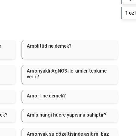
1 oz 
e
Amplitüd ne demek?
Amonyaklı AgNO3 ile kimler tepkime
verir?
Amorf ne demek?
mek?
Amip hangi hücre yapısına sahiptir?
Amonyak su çözeltisinde asit mi baz