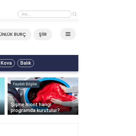
›
Mirkelam - Tavla Sözleri
ÜNLÜK BURÇ
ŞİİR
Kova
Balık
Faydalı Bilgiler
Faydalı Bilgiler
›
Şişme mont hangi
programda kurutulur?
Şofben suyu neden ısı