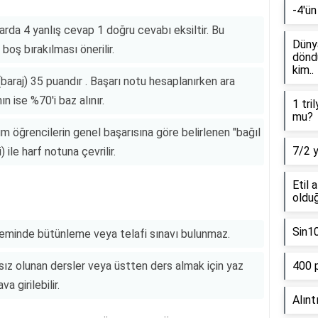
-4'ün
arda 4 yanlış cevap 1 doğru cevabı eksiltir. Bu
Dünya
oş bırakılması önerilir.
döndü
kim..
(baraj) 35 puandır . Başarı notu hesaplanırken ara
 ise %70'i baz alınır.
1 tri
mu?
üm öğrencilerin genel başarısına göre belirlenen "bağıl
7/2 
 ile harf notuna çevrilir.
Etil 
olduğ
Sin1
eminde bütünleme veya telafi sınavı bulunmaz.
ız olunan dersler veya üstten ders almak için yaz
400 
a girilebilir.
Alınt