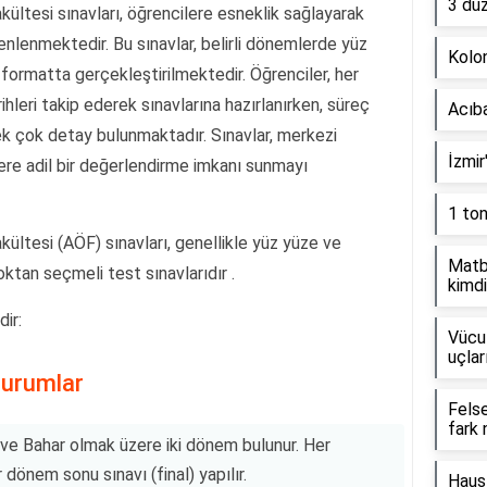
3 dü
ültesi sınavları, öğrencilere esneklik sağlayarak
zenlenmektedir. Bu sınavlar, belirli dönemlerde yüz
Kolon
ormatta gerçekleştirilmektedir. Öğrenciler, her
ihleri takip ederek sınavlarına hazırlanırken, süreç
Acıb
k çok detay bulunmaktadır. Sınavlar, merkezi
İzmir
ere adil bir değerlendirme imkanı sunmayı
1 to
ültesi (AÖF) sınavları, genellikle yüz yüze ve
Matb
ktan seçmeli test sınavlarıdır .
kimdi
dir:
Vücut
uçlar
turumlar
Fels
fark 
ve Bahar olmak üzere iki dönem bulunur. Her
 dönem sonu sınavı (final) yapılır.
Haus