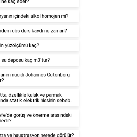
zine kaç eder?
yanın içindeki alkol homojen mi?
adem obs ders kaydı ne zaman?
'in yüzölçümü kaç?
n su deposu kaç m3'tür?
anın mucidi Johannes Gutenberg
r?
ta, özellikle kulak ve parmak
ında statik elektrik hissinin sebeb..
efe'de görüş ve önerme arasındaki
nedir?
tra ve haustrasyon nerede görülür?