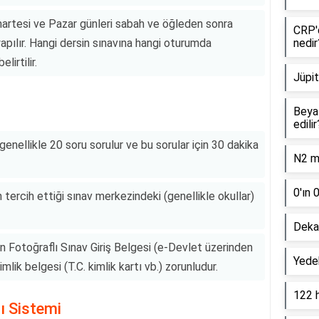
martesi ve Pazar günleri sabah ve öğleden sonra
CRP'd
ılır. Hangi dersin sınavına hangi oturumda
nedir
lirtilir.
Jüpit
Beyaz
edilir
genellikle 20 soru sorulur ve bu sorular için 30 dakika
N2 mo
0'ın 
 tercih ettiği sınav merkezindeki (genellikle okullar)
Dekan
in Fotoğraflı Sınav Giriş Belgesi (e-Devlet üzerinden
Yede
kimlik belgesi (T.C. kimlik kartı vb.) zorunludur.
122 
ı Sistemi