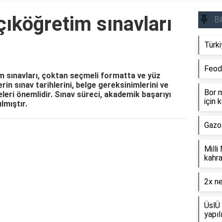
ıköğretim sınavları
Bi
Türki
Feod
m sınavları, çoktan seçmeli formatta ve yüz
rin sınav tarihlerini, belge gereksinimlerini ve
Bor m
leri önemlidir. Sınav süreci, akademik başarıyı
için k
lmıştır.
Gazo
Reklam Alanı
Milli
kahra
2x ne
ÜslÜ 
yapıl