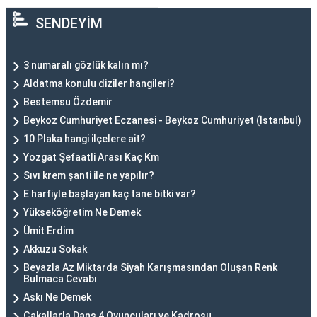
SENDEYİM
3 numaralı gözlük kalın mı?
Aldatma konulu diziler hangileri?
Bestemsu Özdemir
Beykoz Cumhuriyet Eczanesi - Beykoz Cumhuriyet (İstanbul)
10 Plaka hangi ilçelere ait?
Yozgat Şefaatli Arası Kaç Km
Sıvı krem şanti ile ne yapılır?
E harfiyle başlayan kaç tane bitki var?
Yükseköğretim Ne Demek
Ümit Erdim
Akkuzu Sokak
Beyazla Az Miktarda Siyah Karışmasından Oluşan Renk
Bulmaca Cevabı
Askı Ne Demek
Çakallarla Dans 4 Oyuncuları ve Kadrosu