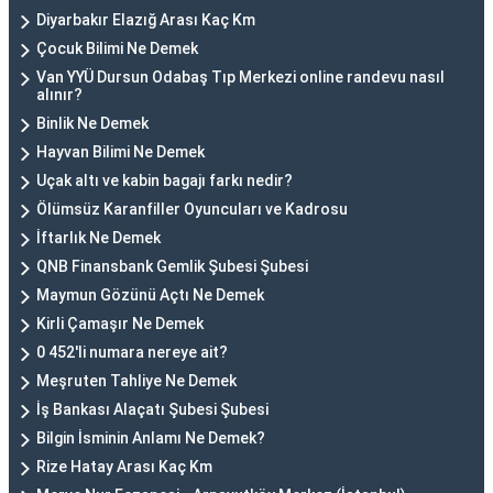
Diyarbakır Elazığ Arası Kaç Km
Çocuk Bilimi Ne Demek
Van YYÜ Dursun Odabaş Tıp Merkezi online randevu nasıl
alınır?
Binlik Ne Demek
Hayvan Bilimi Ne Demek
Uçak altı ve kabin bagajı farkı nedir?
Ölümsüz Karanfiller Oyuncuları ve Kadrosu
İftarlık Ne Demek
QNB Finansbank Gemlik Şubesi Şubesi
Maymun Gözünü Açtı Ne Demek
Kirli Çamaşır Ne Demek
0 452'li numara nereye ait?
Meşruten Tahliye Ne Demek
İş Bankası Alaçatı Şubesi Şubesi
Bilgin İsminin Anlamı Ne Demek?
Rize Hatay Arası Kaç Km