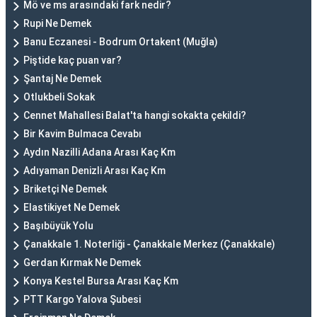
Mö ve ms arasındaki fark nedir?
Rupi Ne Demek
Banu Eczanesi - Bodrum Ortakent (Muğla)
Piştide kaç puan var?
Şantaj Ne Demek
Otlukbeli Sokak
Cennet Mahallesi Balat'ta hangi sokakta çekildi?
Bir Kavim Bulmaca Cevabı
Aydın Nazilli Adana Arası Kaç Km
Adıyaman Denizli Arası Kaç Km
Briketçi Ne Demek
Elastikiyet Ne Demek
Başıbüyük Yolu
Çanakkale 1. Noterliği - Çanakkale Merkez (Çanakkale)
Gerdan Kırmak Ne Demek
Konya Kestel Bursa Arası Kaç Km
PTT Kargo Yalova Şubesi