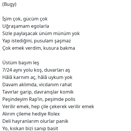
(Bugy)
İşim çok, gücüm çok
Uğraşamam egolarla
Sizle paylaşacak ünüm münüm yok
Yap istediğini, pusulam şaşmaz
Çok emek verdim, kusura bakma
Üstüm başım leş
7/24 aynı yolu koş, duvarları aş
Hâlâ karnım aç, hâlâ uykum yok
Davam aklımda, vicdanım rahat
Tavırlar garip, davranışlar komik
Peşindeyim Rap’in, peşimde polis
Verilir emek, hep çile çekerek verilir emek
Alırım çileme hediye Rolex
Deli hayranlarım olurlar panik
Yo, kıskan bizi sanıp basit