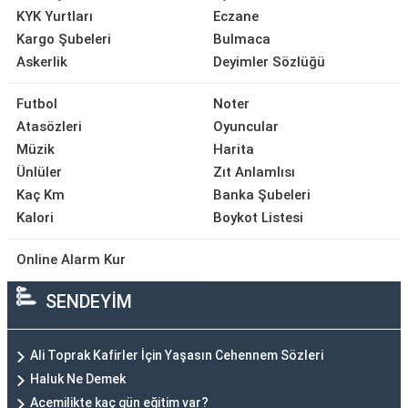
KYK Yurtları
Eczane
Kargo Şubeleri
Bulmaca
Askerlik
Deyimler Sözlüğü
Futbol
Noter
Atasözleri
Oyuncular
Müzik
Harita
Ünlüler
Zıt Anlamlısı
Kaç Km
Banka Şubeleri
Kalori
Boykot Listesi
Online Alarm Kur
SENDEYİM
Ali Toprak Kafirler İçin Yaşasın Cehennem Sözleri
Haluk Ne Demek
Acemilikte kaç gün eğitim var?