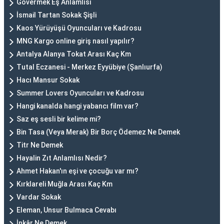
Gövermek Eş Anlamlısı
İsmail Tartan Sokak Şişli
Kaos Yürüyüşü Oyuncuları ve Kadrosu
MNG Kargo online giriş nasıl yapılır?
Antalya Alanya Tokat Arası Kaç Km
Tutal Eczanesi - Merkez Eyyübiye (Şanlıurfa)
Hacı Mansur Sokak
Summer Lovers Oyuncuları ve Kadrosu
Hangi kanalda hangi yabancı film var?
Saz eş sesli bir kelime mi?
Bin Tasa (Veya Merak) Bir Borç Ödemez Ne Demek
Titr Ne Demek
Hayalin Zıt Anlamlısı Nedir?
Ahmet Hakan'ın eşi ve çocuğu var mı?
Kırklareli Muğla Arası Kaç Km
Vardar Sokak
Eleman, Unsur Bulmaca Cevabı
İnkâr Ne Demek