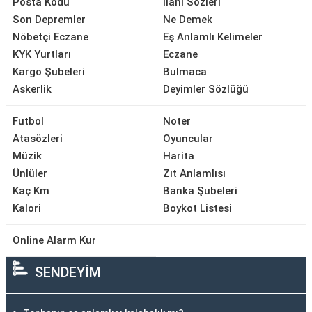
Posta Kodu
İlahi Sözleri
Son Depremler
Ne Demek
Nöbetçi Eczane
Eş Anlamlı Kelimeler
KYK Yurtları
Eczane
Kargo Şubeleri
Bulmaca
Askerlik
Deyimler Sözlüğü
Futbol
Noter
Atasözleri
Oyuncular
Müzik
Harita
Ünlüler
Zıt Anlamlısı
Kaç Km
Banka Şubeleri
Kalori
Boykot Listesi
Online Alarm Kur
SENDEYİM