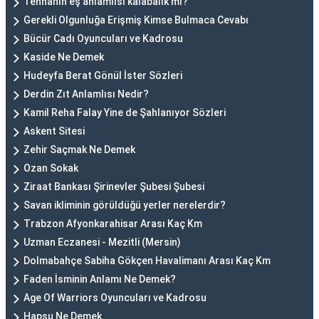
Tenhanın eş anlamlısı kalabalık mı?
Gerekli Olgunluğa Erişmiş Kimse Bulmaca Cevabı
Bücür Cadı Oyuncuları ve Kadrosu
Kaside Ne Demek
Hudeyfa Berat Gönül İster Sözleri
Derdin Zıt Anlamlısı Nedir?
Kamil Reha Falay Yine de Şahlanıyor Sözleri
Askent Sitesi
Zehir Saçmak Ne Demek
Ozan Sokak
Ziraat Bankası Şirinevler Şubesi Şubesi
Savan ikliminin görüldüğü yerler nerelerdir?
Trabzon Afyonkarahisar Arası Kaç Km
Uzman Eczanesi - Mezitli (Mersin)
Dolmabahçe Sabiha Gökçen Havalimanı Arası Kaç Km
Faden İsminin Anlamı Ne Demek?
Age Of Warriors Oyuncuları ve Kadrosu
Hapşu Ne Demek