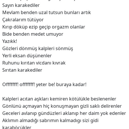
Sayın karakediler
Mevlam benden uzal tutsun bunları artık
Çakralarım tütüyor
Kırıp döküp ezip geçip orgazm olanlar
Bide benden medet umuyor
Yazıkk!
Gözleri dönmüş kalpleri sönmüş
Yerli eksan düşünenler
Ruhunu kırıtan vicdanı kıvrak
Sırıtan karakediler
Offfffff! offfffff! yeter be! buraya kadar!
Kalpleri acıtan aşkları kemiren kötülükle beslenenler
Gönlünü açmayan hiç konuşmayan gizli saklı delirenler
Geceleri avlanıp gündüzleri aklanıp her daim yok edenler
Aklımın almadığı sabrımın kalmadıgı sizi gidi
karaböcükler