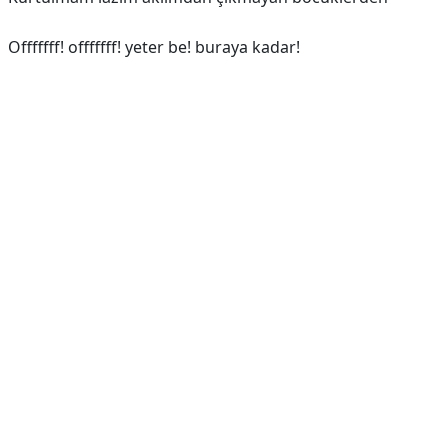
Offfffff! offfffff! yeter be! buraya kadar!
Reklam Alanı