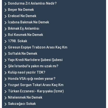
Dondurma Zıt Anlamlısı Nedir?
Beşer Ne Demek
Ereksel Ne Demek
İcabına Bakmak Ne Demek
Bıkmak Eş Anlamlısı
Rol Kesmek Ne Demek
1798. Sokak
Giresun Espiye Trabzon Arası Kaç Km
Softalık Ne Demek
Yapı Kredi Narlıdere Şubesi Şubesi
Şile İstanbul'a yakın mı uzak mı?
Kulüp nasıl yazılır TDK?
Honda VSA ışığı neden yanar?
Yozgat Sorgun Tokat Arası Kaç Km
Türkan Eczanesi - Karşıyaka (İzmir)
Nitelenmek Ne Demek
Sakızağacı Sokak