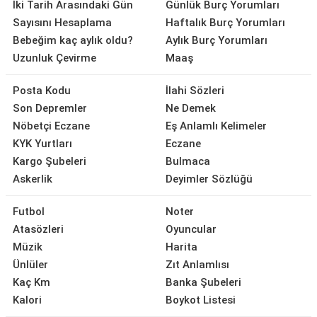
İki Tarih Arasındaki Gün
Günlük Burç Yorumları
Sayısını Hesaplama
Haftalık Burç Yorumları
Bebeğim kaç aylık oldu?
Aylık Burç Yorumları
Uzunluk Çevirme
Maaş
Posta Kodu
İlahi Sözleri
Son Depremler
Ne Demek
Nöbetçi Eczane
Eş Anlamlı Kelimeler
KYK Yurtları
Eczane
Kargo Şubeleri
Bulmaca
Askerlik
Deyimler Sözlüğü
Futbol
Noter
Atasözleri
Oyuncular
Müzik
Harita
Ünlüler
Zıt Anlamlısı
Kaç Km
Banka Şubeleri
Kalori
Boykot Listesi