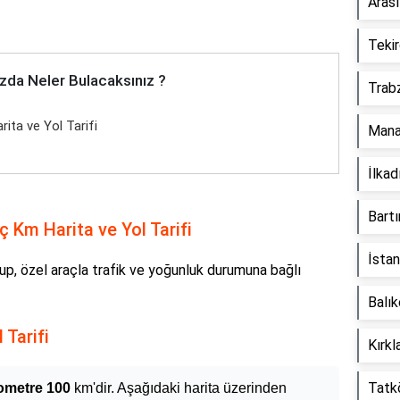
Aras
Tekir
zda Neler Bulacaksınız ?
Trab
ita ve Yol Tarifi
Mana
İlka
Bart
ç Km Harita ve Yol Tarifi
İsta
up, özel araçla trafik ve yoğunluk durumuna bağlı
Balık
 Tarifi
Kırkl
Tatk
lometre 100
km'dir. Aşağıdaki harita üzerinden