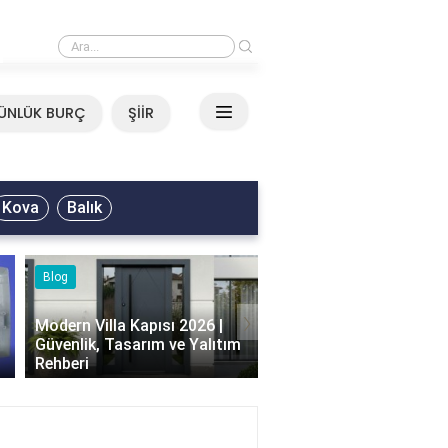
›
Neşet Ertaş - Yazımı Kışa Çevirdin Sözleri
ÜNLÜK BURÇ
ŞİİR
Kova
Balık
Blog
Yemek Tarifleri
›
Modern Villa Kapısı 2026 |
Güvenlik, Tasarım ve Yalıtım
Islak Kek Tarifi, Nasıl Y
Rehberi
ve Püf Noktaları Nelerd