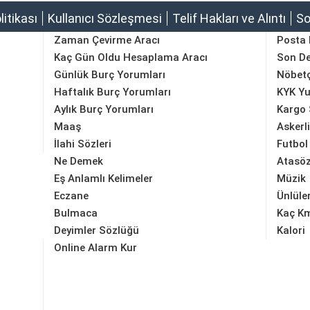
olitikası
Kullanıcı Sözleşmesi
Telif Hakları ve Alıntı
So
Zaman Çevirme Aracı
Posta
Kaç Gün Oldu Hesaplama Aracı
Son D
Günlük Burç Yorumları
Nöbetç
Haftalık Burç Yorumları
KYK Yu
Aylık Burç Yorumları
Kargo 
Maaş
Askerl
İlahi Sözleri
Futbol
Ne Demek
Atasöz
Eş Anlamlı Kelimeler
Müzik
Eczane
Ünlüle
Bulmaca
Kaç K
Deyimler Sözlüğü
Kalori
Online Alarm Kur