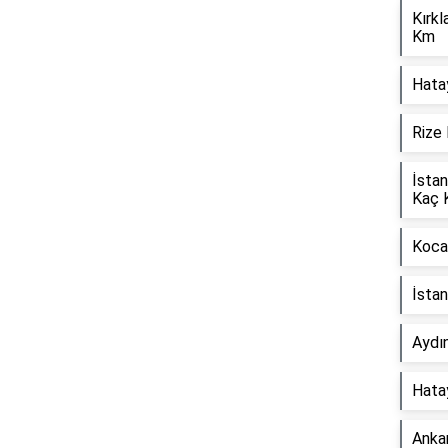
Kırkl
Km
Hata
Reklam Alanı
Rize 
İstan
Kaç 
Kocae
İsta
Aydı
Hata
Anka