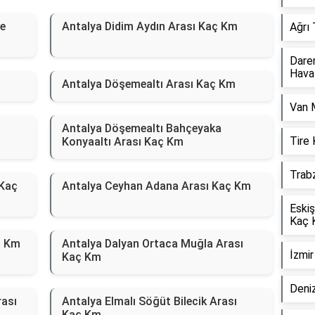
le
Antalya Didim Aydın Arası Kaç Km
Ağrı
Dare
Hava
Antalya Döşemealtı Arası Kaç Km
Van 
Antalya Döşemealtı Bahçeyaka
Tire
Konyaaltı Arası Kaç Km
Trab
 Kaç
Antalya Ceyhan Adana Arası Kaç Km
Eskiş
Kaç 
ç Km
Antalya Dalyan Ortaca Muğla Arası
İzmi
Kaç Km
Deniz
rası
Antalya Elmalı Söğüt Bilecik Arası
Kaç Km