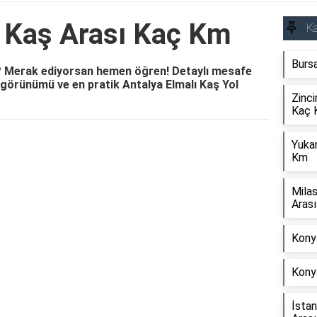
ı Kaş Arası Kaç Km
Ka
Bursa
m? Merak ediyorsan hemen öğren! Detaylı mesafe
a görünümü ve en pratik Antalya Elmalı Kaş Yol
Zinci
Kaç 
Yuka
Reklam Alanı
Km
Mila
Aras
Konya
Kony
İsta