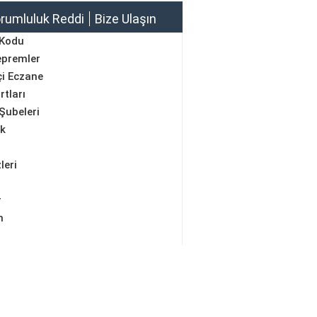
rumluluk Reddi
Bize Ulaşın
 Kodu
epremler
i Eczane
rtları
Şubeleri
ik
leri
r
m