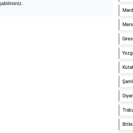
abilirsiniz.
Mard
Mersi
Gire
Yozg
Küta
Şaml
Diyar
Trab
Bitli