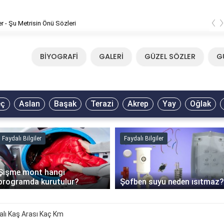
‹
m - Tavla Sözleri
BİYOGRAFİ
GALERİ
GÜZEL SÖZLER
G
eç
Aslan
Başak
Terazi
Akrep
Yay
Oğlak
Faydalı Bilgiler
Faydalı Bilgiler
Şişme mont hangi
programda kurutulur?
Şofben suyu neden ısıtmaz?
alı Kaş Arası Kaç Km