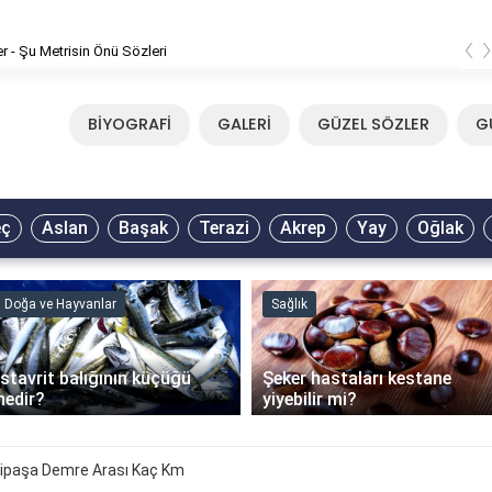
‹
er - Şu Metrisin Önü Sözleri
BİYOGRAFİ
GALERİ
GÜZEL SÖZLER
G
eç
Aslan
Başak
Terazi
Akrep
Yay
Oğlak
Doğa ve Hayvanlar
Sağlık
İstavrit balığının küçüğü
Şeker hastaları kestane
nedir?
yiyebilir mi?
ipaşa Demre Arası Kaç Km