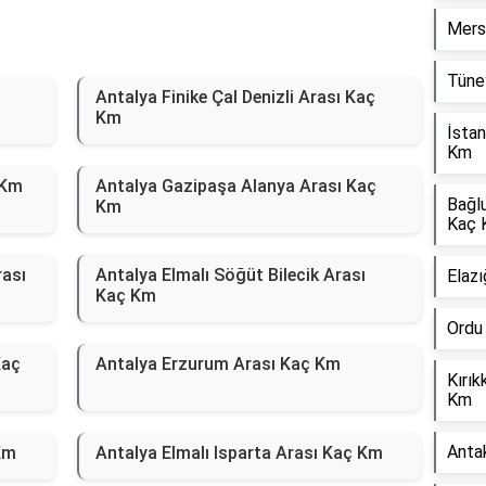
Mers
Tüney
Antalya Finike Çal Denizli Arası Kaç
Km
İstan
Km
 Km
Antalya Gazipaşa Alanya Arası Kaç
Bağl
Km
Kaç 
rası
Antalya Elmalı Söğüt Bilecik Arası
Elazı
Kaç Km
Ordu
Kaç
Antalya Erzurum Arası Kaç Km
Kırık
Km
Anta
Km
Antalya Elmalı Isparta Arası Kaç Km