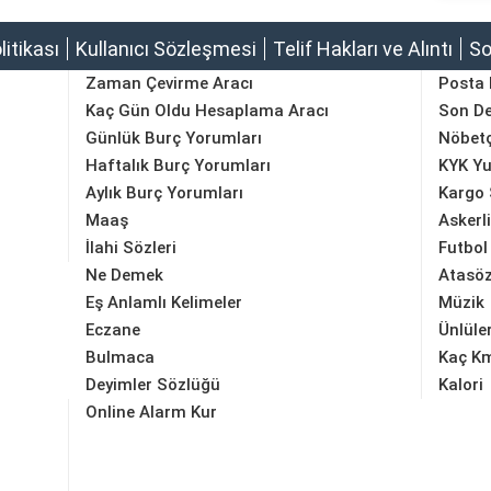
olitikası
Kullanıcı Sözleşmesi
Telif Hakları ve Alıntı
So
Zaman Çevirme Aracı
Posta
Kaç Gün Oldu Hesaplama Aracı
Son D
Günlük Burç Yorumları
Nöbetç
Haftalık Burç Yorumları
KYK Yu
Aylık Burç Yorumları
Kargo 
Maaş
Askerl
İlahi Sözleri
Futbol
Ne Demek
Atasöz
Eş Anlamlı Kelimeler
Müzik
Eczane
Ünlüle
Bulmaca
Kaç K
Deyimler Sözlüğü
Kalori
Online Alarm Kur