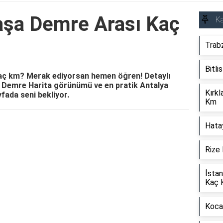
aşa Demre Arası Kaç
Ka
Trab
Bitli
aç km? Merak ediyorsan hemen öğren! Detaylı
a Demre Harita görünümü ve en pratik Antalya
Kırkl
fada seni bekliyor.
Km
Hata
Reklam Alanı
Rize 
İstan
Kaç 
Kocae