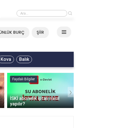
›
Ali Asker - Şu Metrisin Önü Sözleri
ÜNLÜK BURÇ
ŞİİR
Kova
Balık
Faydalı Bilgiler
Faydalı Bilgiler
›
İSKİ abonelik iptali nasıl
Şişme mont hangi
yapılır?
programda kurutulur?