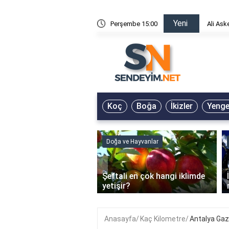
Yeni
mı Kışa Çevirdin Sözleri
Perşembe 15:00
Ali Ask
Koç
Boğa
İkizler
Yeng
Doğa ve Hayvanlar
‹
Şeftali en çok hangi iklimde
ain Jel Ne İşe Yarar?
yetişir?
Anasayfa
Kaç Kilometre
Antalya Gaz