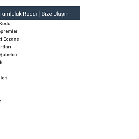
rumluluk Reddi
Bize Ulaşın
 Kodu
epremler
i Eczane
rtları
Şubeleri
ik
leri
r
m