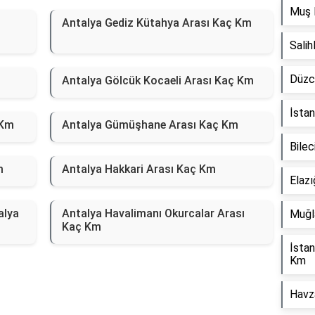
Muş 
ı
Antalya Gediz Kütahya Arası Kaç Km
Sali
Düzc
Antalya Gölcük Kocaeli Arası Kaç Km
İstan
 Km
Antalya Gümüşhane Arası Kaç Km
Bilec
m
Antalya Hakkari Arası Kaç Km
Elaz
alya
Antalya Havalimanı Okurcalar Arası
Muğl
Kaç Km
İsta
Km
Havz