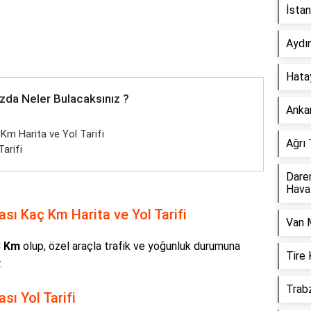
İsta
Aydı
Hata
zda Neler Bulacaksınız ?
Anka
m Harita ve Yol Tarifi
Ağrı
arifi
Dare
Hava
sı Kaç Km Harita ve Yol Tarifi
Van 
8 Km
olup, özel araçla trafik ve yoğunluk durumuna
Tire
.
Trab
ı Yol Tarifi