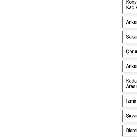
Kony
Kaç 
Anka
Saka
Reklam Alanı
Çoru
Anka
Kada
Aras
İzmir
Şirva
Bismi