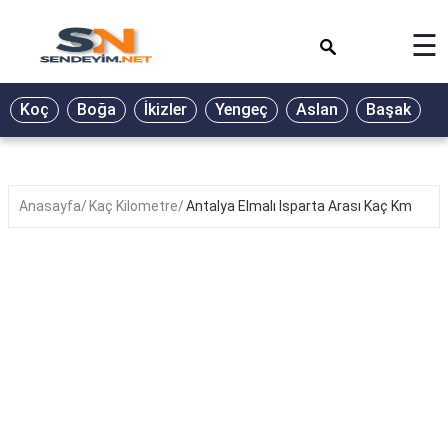
×
☰
BİYOGRAFİ
Koç
Boğa
İkizler
Yengeç
Aslan
Başak
T
GALERİ
GÜZEL
SÖZLER
Anasayfa
Kaç Kilometre
Antalya Elmalı Isparta Arası Kaç Km
GÜNLÜK
BURÇ
ŞİİR
RÜYA
TABİRLERİ
TÜRKÜ
SÖZLERİ
YEMEK