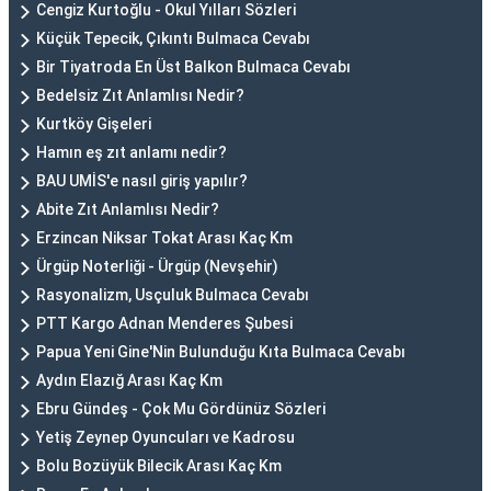
Cengiz Kurtoğlu - Okul Yılları Sözleri
Küçük Tepecik, Çıkıntı Bulmaca Cevabı
Bir Tiyatroda En Üst Balkon Bulmaca Cevabı
Bedelsiz Zıt Anlamlısı Nedir?
Kurtköy Gişeleri
Hamın eş zıt anlamı nedir?
BAU UMİS'e nasıl giriş yapılır?
Abite Zıt Anlamlısı Nedir?
Erzincan Niksar Tokat Arası Kaç Km
Ürgüp Noterliği - Ürgüp (Nevşehir)
Rasyonalizm, Usçuluk Bulmaca Cevabı
PTT Kargo Adnan Menderes Şubesi
Papua Yeni Gine'Nin Bulunduğu Kıta Bulmaca Cevabı
Aydın Elazığ Arası Kaç Km
Ebru Gündeş - Çok Mu Gördünüz Sözleri
Yetiş Zeynep Oyuncuları ve Kadrosu
Bolu Bozüyük Bilecik Arası Kaç Km