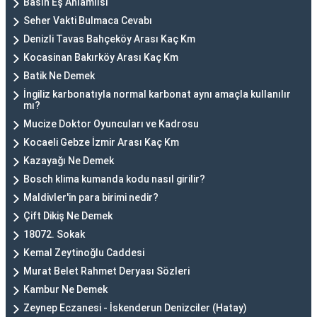
Basın Eş Anlamlısı
Seher Vakti Bulmaca Cevabı
Denizli Tavas Bahçeköy Arası Kaç Km
Kocasinan Bakırköy Arası Kaç Km
Batik Ne Demek
İngiliz karbonatıyla normal karbonat aynı amaçla kullanılır
mı?
Mucize Doktor Oyuncuları ve Kadrosu
Kocaeli Gebze İzmir Arası Kaç Km
Kazayağı Ne Demek
Bosch klima kumanda kodu nasıl girilir?
Maldivler'in para birimi nedir?
Çift Dikiş Ne Demek
18072. Sokak
Kemal Zeytinoğlu Caddesi
Murat Belet Rahmet Deryası Sözleri
Kambur Ne Demek
Zeynep Eczanesi - İskenderun Denizciler (Hatay)