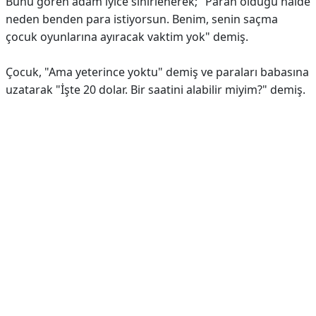
Bunu gören adam iyice sinirlenerek; "Paran olduğu halde
neden benden para istiyorsun. Benim, senin saçma
çocuk oyunlarına ayıracak vaktim yok" demiş.
Çocuk, "Ama yeterince yoktu" demiş ve paraları babasına
uzatarak "İşte 20 dolar. Bir saatini alabilir miyim?" demiş.
Reklam Alanı