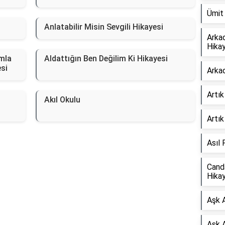
Ümit
Anlatabilir Misin Sevgili Hikayesi
Arka
Hikay
mla
Aldattığın Ben Değilim Ki Hikayesi
si
Arka
Artı
n
Akıl Okulu
Artık
Asıl 
Canda
Hikay
Aşk 
Aşk A