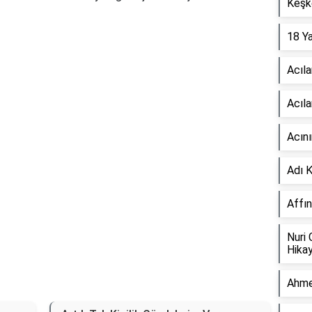
Keşk
18 Ya
Reklam Alanı
Acıla
Acıla
Acını
Adı 
Affın
Nuri
Hikay
Ahme