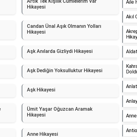
Artık Tek Kişilik Cümlelerim Var
Aile 
Hikayesi
Akıl 
Candan Ünal Aşık Olmanın Yolları
Akre
Hikayesi
Hikay
Aşk Anılarda Gizliydi Hikayesi
Aldat
Kahra
Aşk Dediğin Yoksulluktur Hikayesi
Doldu
Anlat
Aşk Hikayesi
Anlay
e
Ümit Yaşar Oğuzcan Aramak
Hikayesi
Anne
Anti
Anne Hikayesi