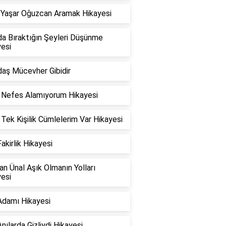
 Yaşar Oğuzcan Aramak Hikayesi
da Bıraktığın Şeyleri Düşünme
esi
daş Mücevher Gibidir
k Nefes Alamıyorum Hikayesi
 Tek Kişilik Cümlelerim Var Hikayesi
Fakirlik Hikayesi
n Ünal Aşık Olmanın Yolları
esi
Adamı Hikayesi
nılarda Gizliydi Hikayesi