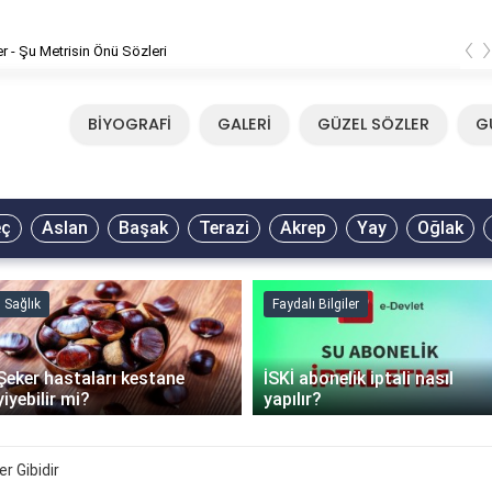
‹
er - Şu Metrisin Önü Sözleri
BİYOGRAFİ
GALERİ
GÜZEL SÖZLER
G
eç
Aslan
Başak
Terazi
Akrep
Yay
Oğlak
Sağlık
Faydalı Bilgiler
Şeker hastaları kestane
İSKİ abonelik iptali nasıl
yiyebilir mi?
yapılır?
 Gibidir