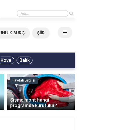
›
Mirkelam - Tavla Sözleri
ÜNLÜK BURÇ
ŞİİR
Kova
Balık
Faydalı Bilgiler
Faydalı Bilgiler
›
Şişme mont hangi
programda kurutulur?
Şofben suyu neden ısı