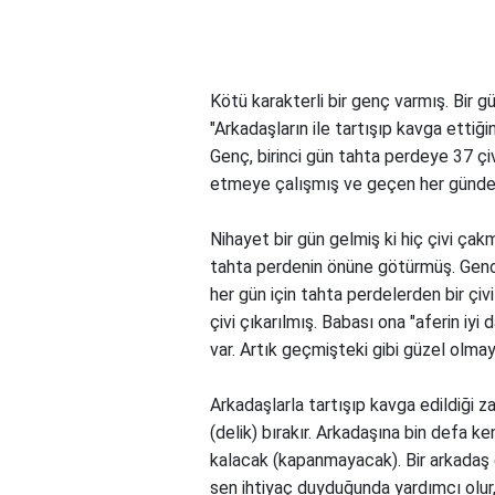
Kötü karakterli bir genç varmış. Bir gü
"Arkadaşların ile tartışıp kavga ettiğ
Genç, birinci gün tahta perdeye 37 çi
etmeye çalışmış ve geçen her günde 
Nihayet bir gün gelmiş ki hiç çivi ça
tahta perdenin önüne götürmüş. Gen
her gün için tahta perdelerden bir çiv
çivi çıkarılmış. Babası ona "aferin iy
var. Artık geçmişteki gibi güzel olma
Arkadaşlarla tartışıp kavga edildiği z
(delik) bırakır. Arkadaşına bin defa ke
kalacak (kapanmayacak). Bir arkadaş en
sen ihtiyaç duyduğunda yardımcı olur, 