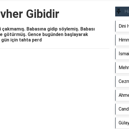
her Gibidir
Hi
Dini 
ivi çakmamış. Babasına gidip söylemiş. Babası
ne götürmüş. Gence bugünden başlayarak
 gün için tahta perd
Himm
İsmai
Reklam Alanı
Mehm
Cezmi
Ahme
Canda
Gülay