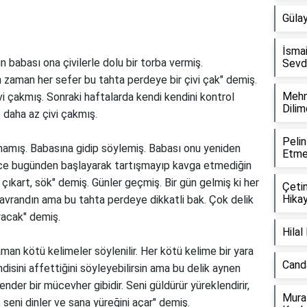
Güla
İsmai
n babası ona çivilerle dolu bir torba vermiş.
Sevd
in zaman her sefer bu tahta perdeye bir çivi çak" demiş.
Mehm
vi çakmış. Sonraki haftalarda kendi kendini kontrol
Dilim
daha az çivi çakmış.
Peli
kmamış. Babasına gidip söylemiş. Babası onu yeniden
Etme
ce bugünden başlayarak tartışmayıp kavga etmediğin
i çıkart, sök" demiş. Günler geçmiş. Bir gün gelmiş ki her
Çeti
Hikay
i davrandın ama bu tahta perdeye dikkatli bak. Çok delik
yacak" demiş.
Hilal
aman kötü kelimeler söylenilir. Her kötü kelime bir yara
Canda
ndisini affettiğini söyleyebilirsin ama bu delik aynen
der bir mücevher gibidir. Seni güldürür yüreklendirir,
Mura
seni dinler ve sana yüreğini açar" demiş.