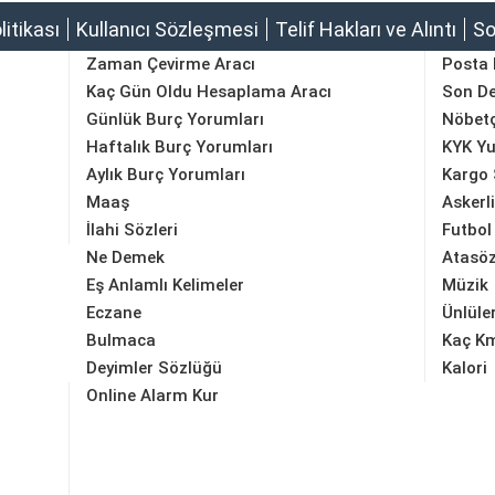
olitikası
Kullanıcı Sözleşmesi
Telif Hakları ve Alıntı
So
Zaman Çevirme Aracı
Posta
Kaç Gün Oldu Hesaplama Aracı
Son D
Günlük Burç Yorumları
Nöbetç
Haftalık Burç Yorumları
KYK Yu
Aylık Burç Yorumları
Kargo 
Maaş
Askerl
İlahi Sözleri
Futbol
Ne Demek
Atasöz
Eş Anlamlı Kelimeler
Müzik
Eczane
Ünlüle
Bulmaca
Kaç K
Deyimler Sözlüğü
Kalori
Online Alarm Kur