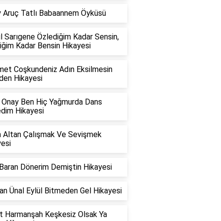
y Aruç Tatlı Babaannem Öyküsü
l Sarıgene Özlediğim Kadar Sensin,
iğim Kadar Bensin Hikayesi
et Coşkundeniz Adın Eksilmesin
den Hikayesi
n Onay Ben Hiç Yağmurda Dans
dim Hikayesi
n Altan Çalışmak Ve Sevişmek
esi
 Baran Dönerim Demiştin Hikayesi
n Ünal Eylül Bitmeden Gel Hikayesi
t Harmanşah Keşkesiz Olsak Ya