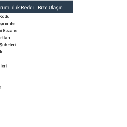
rumluluk Reddi
Bize Ulaşın
 Kodu
epremler
i Eczane
rtları
Şubeleri
ik
leri
r
m