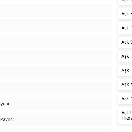
Aşk 
Aşk D
Aşk G
Aşk 
Aşk İ
Aşk 
Aşk N
ayesi
Aşk 
Hikay
ikayesi