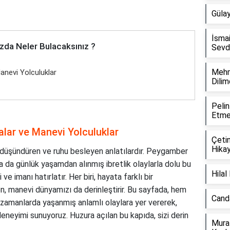
Güla
İsmai
zda Neler Bulacaksınız ?
Sevd
Mehm
 Manevi Yolculuklar
Dilim
Peli
Etme
ssalar ve Manevi Yolculuklar
Çeti
Hikay
n, düşündüren ve ruhu besleyen anlatılardır. Peygamber
a da günlük yaşamdan alınmış ibretlik olaylarla dolu bu
Hilal
e imanı hatırlatır. Her biri, hayata farklı bir
 manevi dünyamızı da derinleştirir. Bu sayfada, hem
Canda
 zamanlarda yaşanmış anlamlı olaylara yer vererek,
deneyimi sunuyoruz. Huzura açılan bu kapıda, sizi derin
Mura