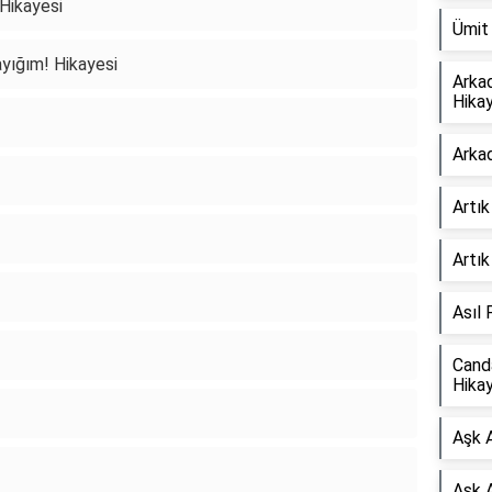
 Hikayesi
Ümit
yığım! Hikayesi
Arka
Hikay
Arka
Artı
Artık
Asıl 
Canda
Hikay
Aşk 
Aşk A