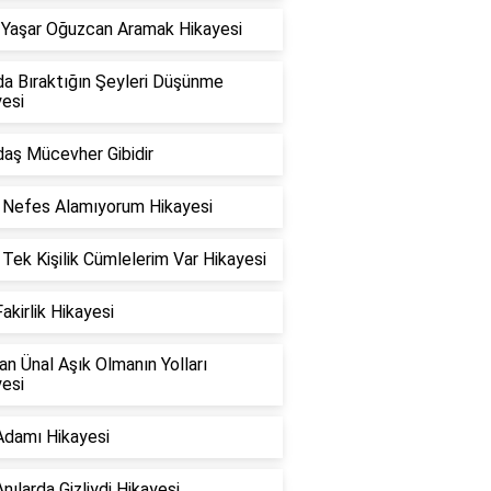
 Yaşar Oğuzcan Aramak Hikayesi
da Bıraktığın Şeyleri Düşünme
esi
daş Mücevher Gibidir
k Nefes Alamıyorum Hikayesi
 Tek Kişilik Cümlelerim Var Hikayesi
Fakirlik Hikayesi
n Ünal Aşık Olmanın Yolları
esi
Adamı Hikayesi
nılarda Gizliydi Hikayesi