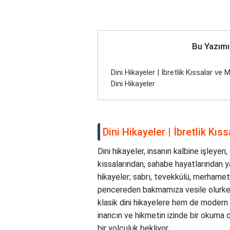
Bu Yazımı
Dini Hikayeler | İbretlik Kıssalar ve
Dini Hikayeler
Dini Hikayeler | İbretlik Kı
Dini hikayeler, insanın kalbine işleye
kıssalarından, sahabe hayatlarından y
hikayeler; sabrı, tevekkülü, merhameti v
pencereden bakmamıza vesile olurken,
klasik dini hikayelere hem de modern
inancın ve hikmetin izinde bir okuma 
bir yolculuk bekliyor.