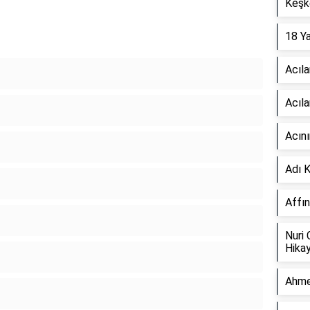
Keşk
18 Ya
Acıla
Acıla
Acını
Adı 
Affın
Nuri
Hikay
Ahme