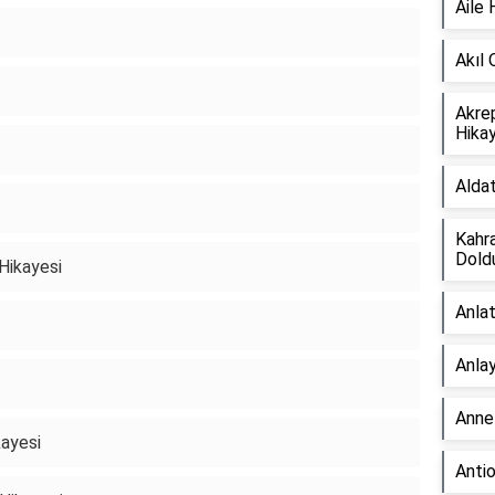
Aile 
Akıl 
Akre
Hikay
Aldat
Kahra
Doldu
Hikayesi
Anlat
Anlay
Anne
kayesi
Anti