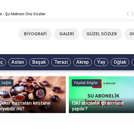
‹
Mirkelam - Tavla Sözleri
BİYOGRAFİ
GALERİ
GÜZEL SÖZLER
G
eç
Aslan
Başak
Terazi
Akrep
Yay
Oğlak
Sağlık
Faydalı Bilgiler
Şeker hastaları kestane
İSKİ abonelik iptali nasıl
yiyebilir mi?
yapılır?