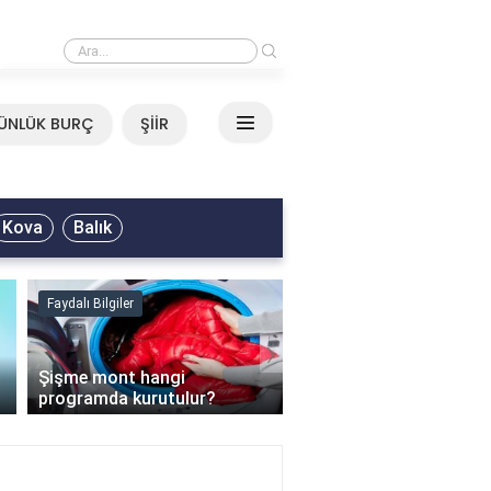
›
Neşet Ertaş - Yazımı Kışa 
ÜNLÜK BURÇ
ŞİİR
Kova
Balık
Faydalı Bilgiler
Faydalı Bilgiler
›
Şişme mont hangi
programda kurutulur?
Şofben suyu neden ısı