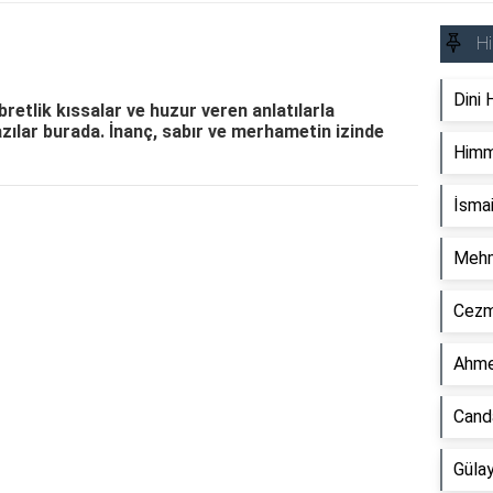
Hi
Dini 
bretlik kıssalar ve huzur veren anlatılarla
zılar burada. İnanç, sabır ve merhametin izinde
Himm
İsmai
Reklam Alanı
Mehm
Cezmi
Ahme
Canda
Gülay