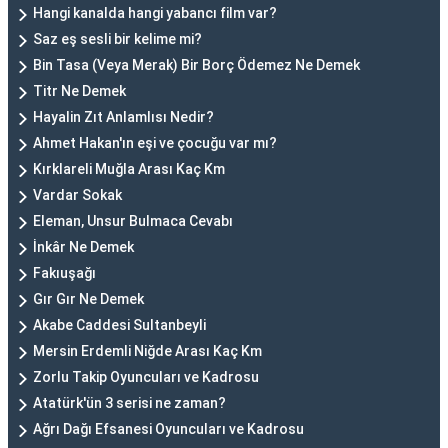
Hangi kanalda hangi yabancı film var?
Saz eş sesli bir kelime mi?
Bin Tasa (Veya Merak) Bir Borç Ödemez Ne Demek
Titr Ne Demek
Hayalin Zıt Anlamlısı Nedir?
Ahmet Hakan'ın eşi ve çocuğu var mı?
Kırklareli Muğla Arası Kaç Km
Vardar Sokak
Eleman, Unsur Bulmaca Cevabı
İnkâr Ne Demek
Fakıuşağı
Gır Gır Ne Demek
Akabe Caddesi Sultanbeyli
Mersin Erdemli Niğde Arası Kaç Km
Zorlu Takip Oyuncuları ve Kadrosu
Atatürk'ün 3 serisi ne zaman?
Ağrı Dağı Efsanesi Oyuncuları ve Kadrosu