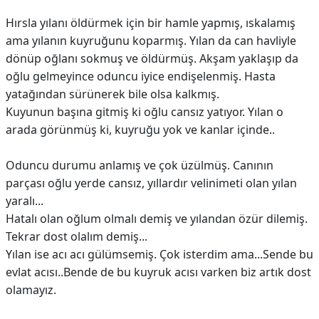
Hırsla yılanı öldürmek için bir hamle yapmış, ıskalamış
ama yılanın kuyruğunu koparmış. Yılan da can havliyle
dönüp oğlanı sokmuş ve öldürmüş. Akşam yaklaşıp da
oğlu gelmeyince oduncu iyice endişelenmiş. Hasta
yatağından sürünerek bile olsa kalkmış.
Kuyunun başına gitmiş ki oğlu cansız yatıyor. Yılan o
arada görünmüş ki, kuyruğu yok ve kanlar içinde..
Oduncu durumu anlamış ve çok üzülmüş. Canının
parçası oğlu yerde cansız, yıllardır velinimeti olan yılan
yaralı...
Hatalı olan oğlum olmalı demiş ve yılandan özür dilemiş.
Tekrar dost olalım demiş...
Yılan ise acı acı gülümsemiş. Çok isterdim ama...Sende bu
evlat acısı..Bende de bu kuyruk acısı varken biz artık dost
olamayız.