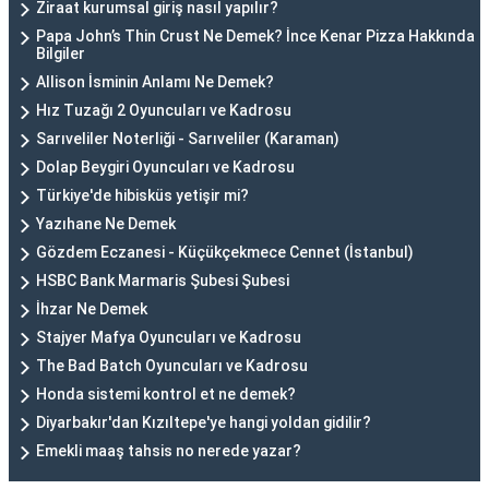
Ziraat kurumsal giriş nasıl yapılır?
Papa John’s Thin Crust Ne Demek? İnce Kenar Pizza Hakkında
Bilgiler
Allison İsminin Anlamı Ne Demek?
Hız Tuzağı 2 Oyuncuları ve Kadrosu
Sarıveliler Noterliği - Sarıveliler (Karaman)
Dolap Beygiri Oyuncuları ve Kadrosu
Türkiye'de hibisküs yetişir mi?
Yazıhane Ne Demek
Gözdem Eczanesi - Küçükçekmece Cennet (İstanbul)
HSBC Bank Marmaris Şubesi Şubesi
İhzar Ne Demek
Stajyer Mafya Oyuncuları ve Kadrosu
The Bad Batch Oyuncuları ve Kadrosu
Honda sistemi kontrol et ne demek?
Diyarbakır'dan Kızıltepe'ye hangi yoldan gidilir?
Emekli maaş tahsis no nerede yazar?