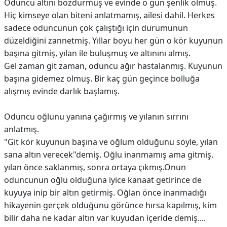
Oduncu altını bozdurmuş ve evinde o gün şenlik olmuş.
Hiç kimseye olan biteni anlatmamış, ailesi dahil. Herkes
sadece oduncunun çok çalıştığı için durumunun
düzeldiğini zannetmiş. Yıllar boyu her gün o kör kuyunun
başına gitmiş, yılan ile buluşmuş ve altınını almış.
Gel zaman git zaman, oduncu ağır hastalanmış. Kuyunun
başına gidemez olmuş. Bir kaç gün geçince bolluğa
alışmış evinde darlık başlamış.
Oduncu oğlunu yanına çağırmış ve yılanın sırrını
anlatmış.
"Git kör kuyunun başına ve oğlum olduğunu söyle, yılan
sana altın verecek"demiş. Oğlu inanmamış ama gitmiş,
yılan önce saklanmış, sonra ortaya çıkmış.Onun
oduncunun oğlu olduğuna iyice kanaat getirince de
kuyuya inip bir altın getirmiş. Oğlan önce inanmadığı
hikayenin gerçek olduğunu görünce hırsa kapılmış, kim
bilir daha ne kadar altın var kuyudan içeride demiş....