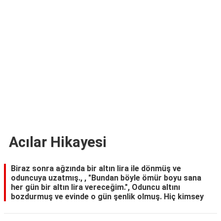
TARİFLERİ
HİKAYELER
Bize
Ulaşın
Acılar Hikayesi
Biraz sonra ağzında bir altın lira ile dönmüş ve
oduncuya uzatmış., , "Bundan böyle ömür boyu sana
her gün bir altın lira vereceğim.", Oduncu altını
bozdurmuş ve evinde o gün şenlik olmuş. Hiç kimsey