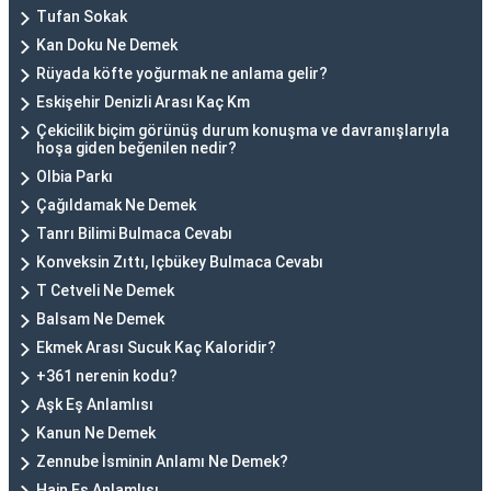
Tufan Sokak
Kan Doku Ne Demek
Rüyada köfte yoğurmak ne anlama gelir?
Eskişehir Denizli Arası Kaç Km
Çekicilik biçim görünüş durum konuşma ve davranışlarıyla
hoşa giden beğenilen nedir?
Olbia Parkı
Çağıldamak Ne Demek
Tanrı Bilimi Bulmaca Cevabı
Konveksin Zıttı, Içbükey Bulmaca Cevabı
T Cetveli Ne Demek
Balsam Ne Demek
Ekmek Arası Sucuk Kaç Kaloridir?
+361 nerenin kodu?
Aşk Eş Anlamlısı
Kanun Ne Demek
Zennube İsminin Anlamı Ne Demek?
Hain Eş Anlamlısı