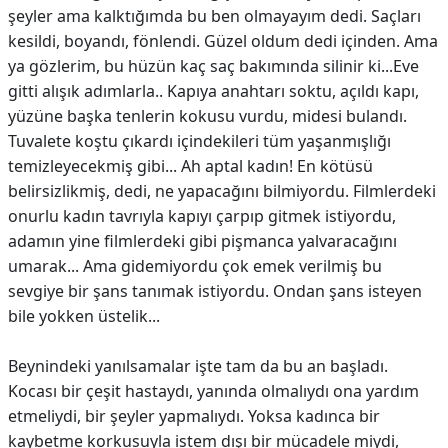
şeyler ama kalktığımda bu ben olmayayım dedi. Saçları
kesildi, boyandı, fönlendi. Güzel oldum dedi içinden. Ama
ya gözlerim, bu hüzün kaç saç bakımında silinir ki...Eve
gitti alışık adımlarla.. Kapıya anahtarı soktu, açıldı kapı,
yüzüne başka tenlerin kokusu vurdu, midesi bulandı.
Tuvalete koştu çıkardı içindekileri tüm yaşanmışlığı
temizleyecekmiş gibi... Ah aptal kadın! En kötüsü
belirsizlikmiş, dedi, ne yapacağını bilmiyordu. Filmlerdeki
onurlu kadın tavrıyla kapıyı çarpıp gitmek istiyordu,
adamın yine filmlerdeki gibi pişmanca yalvaracağını
umarak... Ama gidemiyordu çok emek verilmiş bu
sevgiye bir şans tanımak istiyordu. Ondan şans isteyen
bile yokken üstelik...
Beynindeki yanılsamalar işte tam da bu an başladı.
Kocası bir çeşit hastaydı, yanında olmalıydı ona yardım
etmeliydi, bir şeyler yapmalıydı. Yoksa kadınca bir
kaybetme korkusuyla istem dışı bir mücadele miydi,