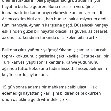
önemli tutkularını bile paylaşamadığı bu adam mıydı
hayatını bu hale getiren. Buna nasıl izin verdiğine
inanamadı, bu kadar acıyı çekmesine anlam veremedi.
Acımı çektim bitti artık, ben bunları hak etmiyorum dedi
tüm inancıyla. Aynanın karşısına geçti. Düzelecek her şey
eskisinden güzel bir hayatın olacak, az güven, az cesaret,
az onur, az kendinin farkında ol, silkelen bitsin artık....
Balkona çıktı, yağmur yağmış! Yıkanmış çamlarla karışık
toprak kokusunu ciğerlerine çekti keyifle. Orta şekerli bir
Türk kahvesi yaptı sonra kendine. Kahve yudumunu
ağzında tuttu, kokusunu tadını hissetti, hissedebilmenin
keyfini sürdü, aylar sonra...
15 gün sonra adama bir mahkeme celbi ulaştı. Hak
edemediği hayattan çıkarılışını bildiren celbi okurken
onun da aklına geldi vitrindeki çizik...