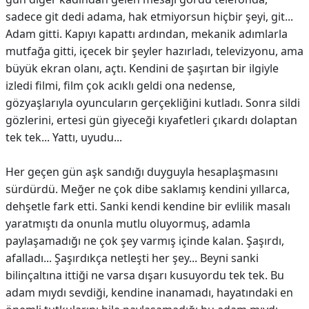
sadece git dedi adama, hak etmiyorsun hiçbir şeyi, git...
Adam gitti. Kapıyı kapattı ardından, mekanik adımlarla
mutfağa gitti, içecek bir şeyler hazırladı, televizyonu, ama
büyük ekran olanı, açtı. Kendini de şaşırtan bir ilgiyle
izledi filmi, film çok acıklı geldi ona nedense,
gözyaşlarıyla oyuncuların gerçekliğini kutladı. Sonra sildi
gözlerini, ertesi gün giyeceği kıyafetleri çıkardı dolaptan
tek tek... Yattı, uyudu...
Her geçen gün aşk sandığı duyguyla hesaplaşmasını
sürdürdü. Meğer ne çok dibe saklamış kendini yıllarca,
dehşetle fark etti. Sanki kendi kendine bir evlilik masalı
yaratmıştı da onunla mutlu oluyormuş, adamla
paylaşamadığı ne çok şey varmış içinde kalan. Şaşırdı,
afalladı... Şaşırdıkça netleşti her şey... Beyni sanki
bilinçaltına ittiği ne varsa dışarı kusuyordu tek tek. Bu
adam mıydı sevdiği, kendine inanamadı, hayatındaki en