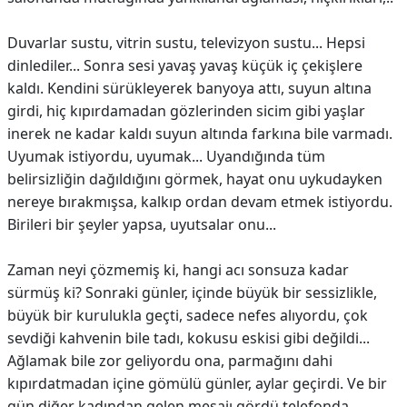
Duvarlar sustu, vitrin sustu, televizyon sustu... Hepsi
dinlediler... Sonra sesi yavaş yavaş küçük iç çekişlere
kaldı. Kendini sürükleyerek banyoya attı, suyun altına
girdi, hiç kıpırdamadan gözlerinden sicim gibi yaşlar
inerek ne kadar kaldı suyun altında farkına bile varmadı.
Uyumak istiyordu, uyumak... Uyandığında tüm
belirsizliğin dağıldığını görmek, hayat onu uykudayken
nereye bırakmışsa, kalkıp ordan devam etmek istiyordu.
Birileri bir şeyler yapsa, uyutsalar onu...
Zaman neyi çözmemiş ki, hangi acı sonsuza kadar
sürmüş ki? Sonraki günler, içinde büyük bir sessizlikle,
büyük bir kurulukla geçti, sadece nefes alıyordu, çok
sevdiği kahvenin bile tadı, kokusu eskisi gibi değildi...
Ağlamak bile zor geliyordu ona, parmağını dahi
kıpırdatmadan içine gömülü günler, aylar geçirdi. Ve bir
gün diğer kadından gelen mesajı gördü telefonda,