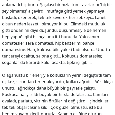
anlamadı hiç bunu. Şaşılası bir hızla tüm tavırlarını 'hiçbir
şey olmamış' a çevirdi, mutfağa gitti yemek yapmaya
başladı, özenerek, tek tek severek her sebzeyi... Lanet
olsun neden lezzetli olmuyor ki bu! Elimdeki mutluluk
gitti ondan mı diye düşündü, düşünmesiyle de hemen
hep yaptığı gibi bilinçaltına itti bunu da. Yok canım
domatesler sera domatesi, hiç benzer mi bahçe
domatesine. Hah, kokusu bile yok ki tadı olsun... Unuttu
tencereyi ocakta, salona gitti... Kokusuz domatesler,
soğanlar da karardı kaldı ocakta, tıpkı içi gibi...
Olağanüstü bir enerjiyle koltukların yerini değiştirdi tam
üç kez, sırtından terler akıyordu, kolları ağrıdı... Ağrıdıkça
unuttu, ağrıdıkça daha büyük bir gayretle çalıştı.
Koskoca halıyı sildi büyük bir hırsla defalarca... Camları
ovaladı, parlattı, vitrinin örtülerini değiştirdi, içindekileri
tek tek okşarcasına sildi. Çok güzel olmuştu, işte bu
benim yuvam, dedi, gururla. Kapının eşiğine oturup