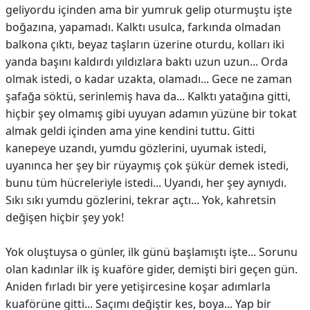
geliyordu içinden ama bir yumruk gelip oturmuştu işte
boğazına, yapamadı. Kalktı usulca, farkında olmadan
balkona çıktı, beyaz taşların üzerine oturdu, kolları iki
yanda başını kaldırdı yıldızlara baktı uzun uzun... Orda
olmak istedi, o kadar uzakta, olamadı... Gece ne zaman
şafağa söktü, serinlemiş hava da... Kalktı yatağına gitti,
hiçbir şey olmamış gibi uyuyan adamın yüzüne bir tokat
almak geldi içinden ama yine kendini tuttu. Gitti
kanepeye uzandı, yumdu gözlerini, uyumak istedi,
uyanınca her şey bir rüyaymış çok şükür demek istedi,
bunu tüm hücreleriyle istedi... Uyandı, her şey aynıydı.
Sıkı sıkı yumdu gözlerini, tekrar açtı... Yok, kahretsin
değişen hiçbir şey yok!
Yok oluştuysa o günler, ilk günü başlamıştı işte... Sorunu
olan kadınlar ilk iş kuaföre gider, demişti biri geçen gün.
Aniden fırladı bir yere yetişircesine koşar adımlarla
kuaförüne gitti... Saçımı değiştir kes, boya... Yap bir