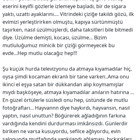
eserini keyifli gözlerle izlemeye başladı, bir de sigara
yaktı, uzattı ayaklarını.... Vitrindeki çiziğe takıldı gözü, ilk
evimizi yerleştirirken olmuştu, kapıya sürtünmüştü
taşırken, nasıl üzülmüşlerdi, daha taksitleri bile bitmedi
diye. Üzülme demişti, kocası, üzülme... Bizim
mutluluğumuz minicik bir çiziği görmeyecek bu
evde...Hep mutlu olacağız hep!!!
Şu küçük hurda televizyonu da atmaya kıyamadılar hiç,
oysa şimdi kocaman ekranlı bir tane varken..Ama onu
ikinci el eşya satan bir dükkandan alıp koymamışlar
mıydı başköşeye, atmaya kıyamadılar anıların hatırına ...
En güzel örtülerle süsledi onu hep, üstünde de mutlu
fotoğrafları... Hayvannn diye haykırdı, hayvansın, nasıl
yaptın, nasıl unuttun? Böğürerek ağladığının farkına
vardığında kendini durdurması imkânsızdı. Günlerdir
biriken ne varsa kusuyordu, sefilce ağlıyordu, evin
salonunda mutfağında yankılandı ağlaması, hıçkırıkları,..