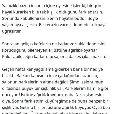
Yalnızlık bazen insanın içine öylesine işler ki, bir gün
hayal kurarken bile tek kişilik olduğunu fark edersin.
Sonunda kabullenirsin. Senin hayatın budur. Böyle
yaşamaya alışırsın. Bir terazin vardır, dengede tutmaya
uğraşırsın.
Sonra an gelir, o kefelerin ne kadar zorlukla dengesini
koruduğunu bilemeyenler, üstüne ağırlık koyarlar.
Kaldırabileceğin kadar olursa, ona da ses çıkarmazsın.
Geçen hafta kar yağdı ama giderken bana bir hediye
bıraktı. Balkon kapısının ince çatlağından sızan su,
salonun parkelerinin altına dağıldı. Şimdi salonumun
ortasında büyük bir şişkinlik var. Parkelerim hamile gibi
duruyor. Üstüne ağırlık koydum, daha fazla şişmesin
diye. Sonra fark ettim ki, yüreğimde de buna benzer bir
şişlik var. Getirip birileri üstüne ağırlık koyuyor. Oysa ben
parke değilim! Üstüme koyulanları içine çekip, daha da