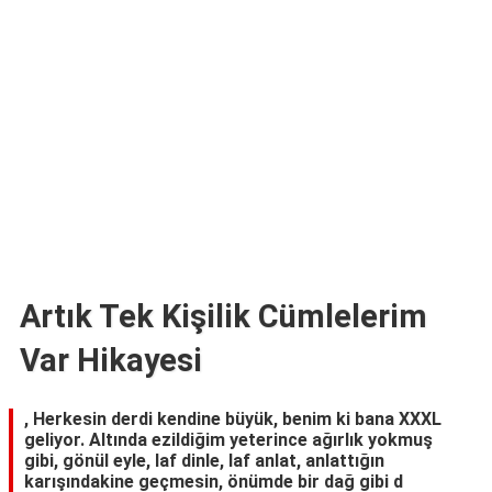
TARİFLERİ
HİKAYELER
Bize
Ulaşın
Artık Tek Kişilik Cümlelerim
Var Hikayesi
, Herkesin derdi kendine büyük, benim ki bana XXXL
geliyor. Altında ezildiğim yeterince ağırlık yokmuş
gibi, gönül eyle, laf dinle, laf anlat, anlattığın
karışındakine geçmesin, önümde bir dağ gibi d