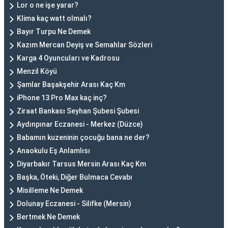
Lor o ne işe yarar?
Klima kaç watt olmalı?
Bayır Turpu Ne Demek
Kazım Mercan Deyiş ve Semahlar Sözleri
Karga 4 Oyuncuları ve Kadrosu
Menzil Köyü
Şamlar Başakşehir Arası Kaç Km
iPhone 13 Pro Max kaç inç?
Ziraat Bankası Seyhan Şubesi Şubesi
Aydınpınar Eczanesi - Merkez (Düzce)
Babamın kuzeninin çocuğu bana ne der?
Anaokulu Eş Anlamlısı
Diyarbakır Tarsus Mersin Arası Kaç Km
Başka, Öteki, Diğer Bulmaca Cevabı
Misilleme Ne Demek
Dolunay Eczanesi - Silifke (Mersin)
Bertmek Ne Demek