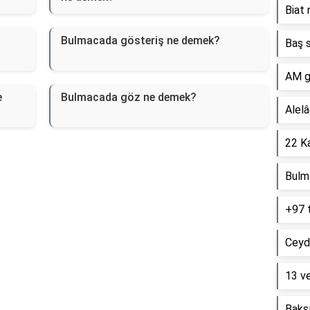
Biat 
Bulmacada gösteriş ne demek?
Baş s
AM g
e
Bulmacada göz ne demek?
Alelâ
22 Ka
Bulm
+97 
Ceyd
13 ve
Baksı