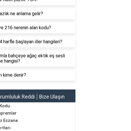
zlık ne anlama gelir?
ve 216 nerenin alan kodu?
4 harfle başlayan iller hangileri?
mla bahçeye ağaç ektik eş sesli
e hangisi?
n kime denir?
rumluluk Reddi
Bize Ulaşın
 Kodu
epremler
i Eczane
rtları