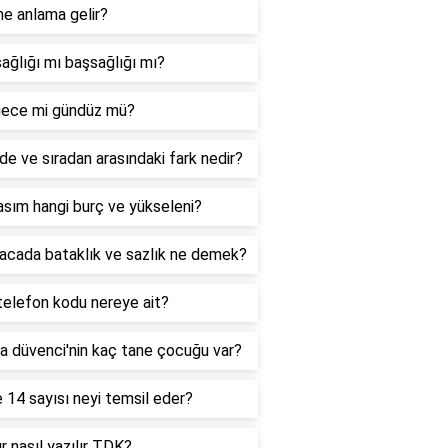
ne anlama gelir?
ağlığı mı başsağlığı mı?
ece mi gündüz mü?
de ve sıradan arasındaki fark nedir?
sım hangi burç ve yükseleni?
acada bataklık ve sazlık ne demek?
telefon kodu nereye ait?
a düvenci'nin kaç tane çocuğu var?
 14 sayısı neyi temsil eder?
r nasıl yazılır TDK?