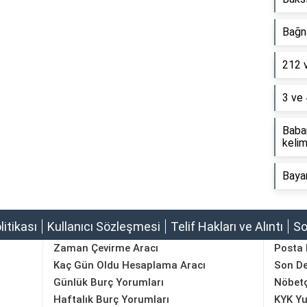
Bağna
212 
3 ve 
Baba
kelim
Baya
olitikası
Kullanıcı Sözleşmesi
Telif Hakları ve Alıntı
So
Zaman Çevirme Aracı
Posta
Kaç Gün Oldu Hesaplama Aracı
Son D
Günlük Burç Yorumları
Nöbetç
Haftalık Burç Yorumları
KYK Yu