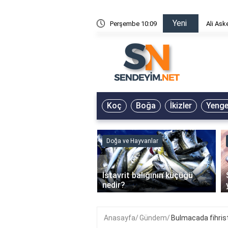
Yeni
risin Önü Sözleri
Perşembe 10:09
Ali Ask
Koç
Boğa
İkizler
Yeng
ve Hayvanlar
Doğa ve Hayvanlar
‹
li en çok hangi iklimde
İstavrit balığının küçüğü
r?
nedir?
Anasayfa
Gündem
Bulmacada fihris