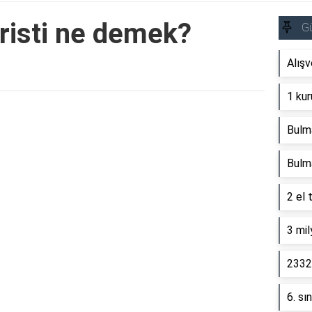
risti ne demek?
G
Alışv
1 kur
Reklam Alanı
Bulm
Bulm
2 el 
3 mil
2332 
6. sı