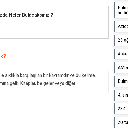
Bulm
nedir
zda Neler Bulacaksınız ?
Azled
23 a
Asker
ek?
AM a
le sıklıkla karşılaşılan bir kavramdır ve bu kelime,
Bulma
mına gelir. Kitaplar, belgeler veya diğer
4. sı
234 n
Reklam Alanı
20 ta