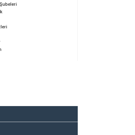
Şubeleri
ik
leri
r
m