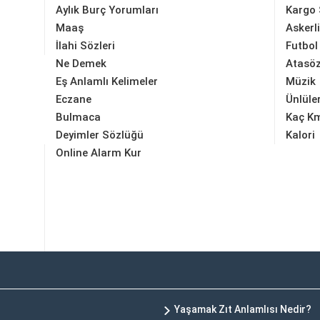
Aylık Burç Yorumları
Kargo 
Maaş
Askerl
İlahi Sözleri
Futbol
Ne Demek
Atasöz
Eş Anlamlı Kelimeler
Müzik
Eczane
Ünlüle
Bulmaca
Kaç K
Deyimler Sözlüğü
Kalori
Online Alarm Kur
Yaşamak Zıt Anlamlısı Nedir?