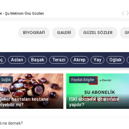
‹
er - Şu Metrisin Önü Sözleri
BİYOGRAFİ
GALERİ
GÜZEL SÖZLER
G
eç
Aslan
Başak
Terazi
Akrep
Yay
Oğlak
Sağlık
Faydalı Bilgiler
Şeker hastaları kestane
İSKİ abonelik iptali nasıl
yiyebilir mi?
yapılır?
ti ne demek?