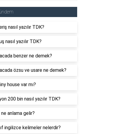
ündem
eriş nasıl yazılır TDK?
uş nasıl yazılır TDK?
acada benzer ne demek?
acada özsu ve usare ne demek?
tiny house var mı?
yon 200 bin nasıl yazılır TDK?
ne anlama gelir?
nıf ingilizce kelimeler nelerdir?