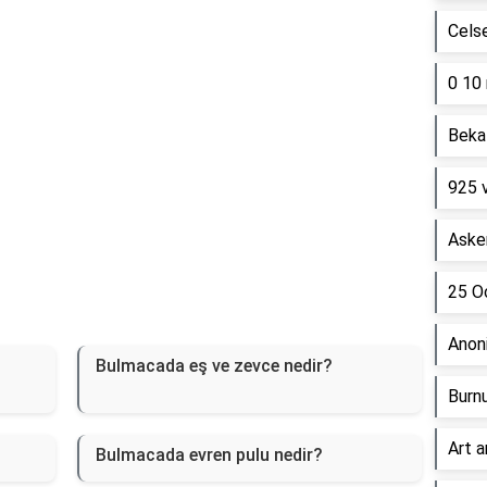
Cels
0 10 
Beka 
925 
Asker
25 Oc
Anon
Bulmacada eş ve zevce nedir?
Burn
Art a
Bulmacada evren pulu nedir?