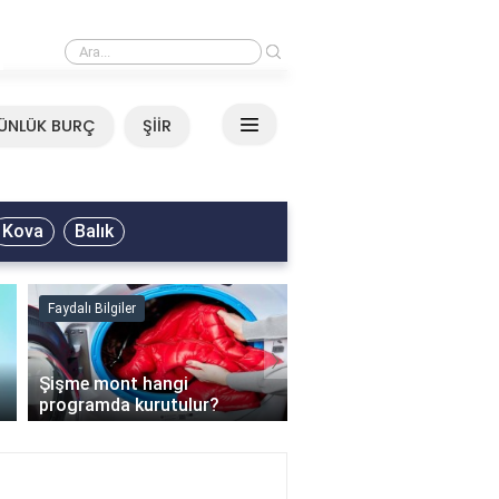
›
Mirkelam - Tavla Sözleri
ÜNLÜK BURÇ
ŞİİR
Kova
Balık
Faydalı Bilgiler
Faydalı Bilgiler
›
Şişme mont hangi
programda kurutulur?
Şofben suyu neden ısı