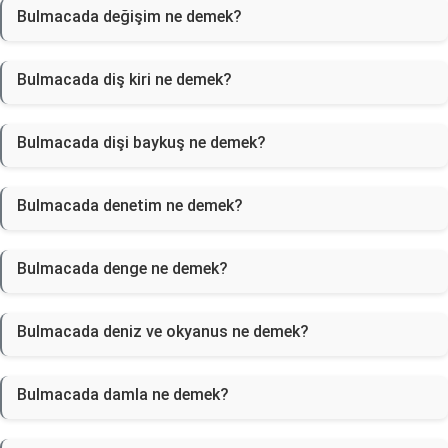
Bulmacada değişim ne demek?
Bulmacada diş kiri ne demek?
Bulmacada dişi baykuş ne demek?
Bulmacada denetim ne demek?
Bulmacada denge ne demek?
Bulmacada deniz ve okyanus ne demek?
Bulmacada damla ne demek?