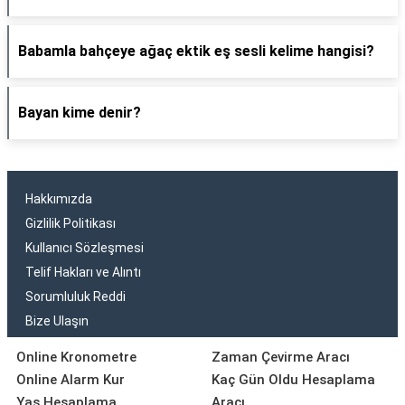
Babamla bahçeye ağaç ektik eş sesli kelime hangisi?
Bayan kime denir?
Hakkımızda
Gizlilik Politikası
Kullanıcı Sözleşmesi
Telif Hakları ve Alıntı
Sorumluluk Reddi
Bize Ulaşın
Online Kronometre
Zaman Çevirme Aracı
Online Alarm Kur
Kaç Gün Oldu Hesaplama
Yaş Hesaplama
Aracı