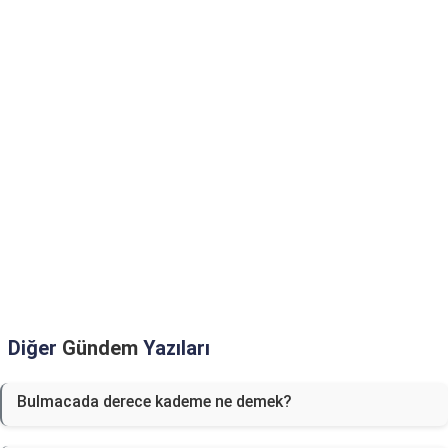
Diğer
Gündem
Yazıları
Bulmacada derece kademe ne demek?