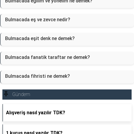
Bulmacada eğilim ve yönelim ne demek?
Bulmacada eş ve zevce nedir?
Bulmacada eşit denk ne demek?
Bulmacada fanatik taraftar ne demek?
Bulmacada fihristi ne demek?
Gündem
Alışveriş nasıl yazılır TDK?
1 kuruş nasıl yazılır TDK?