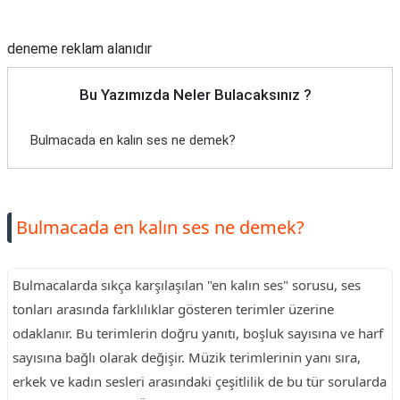
Reklam Alanı
deneme reklam alanıdır
Bu Yazımızda Neler Bulacaksınız ?
Bulmacada en kalın ses ne demek?
Bulmacada en kalın ses ne demek?
Bulmacalarda sıkça karşılaşılan "en kalın ses" sorusu, ses
tonları arasında farklılıklar gösteren terimler üzerine
odaklanır. Bu terimlerin doğru yanıtı, boşluk sayısına ve harf
sayısına bağlı olarak değişir. Müzik terimlerinin yanı sıra,
erkek ve kadın sesleri arasındaki çeşitlilik de bu tür sorularda