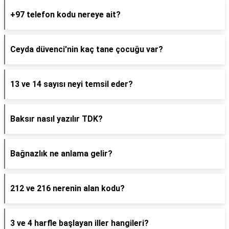
+97 telefon kodu nereye ait?
Ceyda düvenci'nin kaç tane çocuğu var?
13 ve 14 sayısı neyi temsil eder?
Baksır nasıl yazılır TDK?
Bağnazlık ne anlama gelir?
212 ve 216 nerenin alan kodu?
3 ve 4 harfle başlayan iller hangileri?