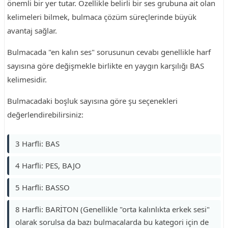
önemli bir yer tutar. Özellikle belirli bir ses grubuna ait olan
kelimeleri bilmek, bulmaca çözüm süreçlerinde büyük
avantaj sağlar.
Bulmacada "en kalın ses" sorusunun cevabı genellikle harf
sayısına göre değişmekle birlikte en yaygın karşılığı BAS
kelimesidir.
Bulmacadaki boşluk sayısına göre şu seçenekleri
değerlendirebilirsiniz:
3 Harfli: BAS
4 Harfli: PES, BAJO
5 Harfli: BASSO
8 Harfli: BARİTON (Genellikle "orta kalınlıkta erkek sesi"
olarak sorulsa da bazı bulmacalarda bu kategori için de