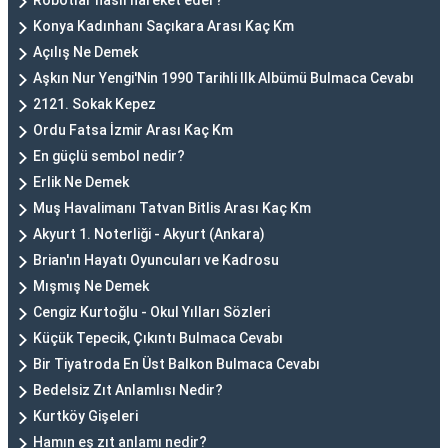
Robotlar nasıl hareket eder?
Konya Kadınhanı Saçıkara Arası Kaç Km
Açılış Ne Demek
Aşkın Nur Yengi'Nin 1990 Tarihli Ilk Albümü Bulmaca Cevabı
2121. Sokak Kepez
Ordu Fatsa İzmir Arası Kaç Km
En güçlü sembol nedir?
Erlik Ne Demek
Muş Havalimanı Tatvan Bitlis Arası Kaç Km
Akyurt 1. Noterliği - Akyurt (Ankara)
Brian'ın Hayatı Oyuncuları ve Kadrosu
Mışmış Ne Demek
Cengiz Kurtoğlu - Okul Yılları Sözleri
Küçük Tepecik, Çıkıntı Bulmaca Cevabı
Bir Tiyatroda En Üst Balkon Bulmaca Cevabı
Bedelsiz Zıt Anlamlısı Nedir?
Kurtköy Gişeleri
Hamın eş zıt anlamı nedir?