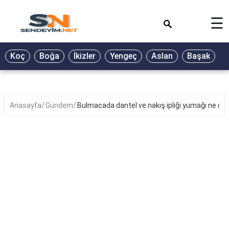
×
☰
BİYOGRAFİ
Koç
Boğa
İkizler
Yengeç
Aslan
Başak
T
GALERİ
GÜZEL
SÖZLER
Anasayfa
Gündem
Bulmacada dantel ve nakış ipliği yumağı ne d
GÜNLÜK
BURÇ
ŞİİR
RÜYA
TABİRLERİ
TÜRKÜ
SÖZLERİ
YEMEK