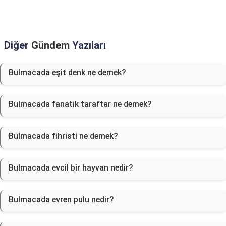
Diğer
Gündem
Yazıları
Bulmacada eşit denk ne demek?
Bulmacada fanatik taraftar ne demek?
Bulmacada fihristi ne demek?
Bulmacada evcil bir hayvan nedir?
Bulmacada evren pulu nedir?