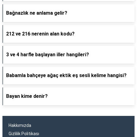
Bağnazlık ne anlama gelir?
212 ve 216 nerenin alan kodu?
3 ve 4 harfle başlayan iller hangileri?
Babamla bahçeye ağaç ektik eş sesli kelime hangisi?
Bayan kime denir?
Hakkımızda
Gizlilik Politikası