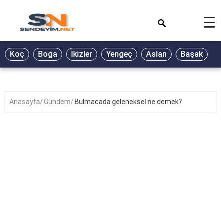
×
☰
BİYOGRAFİ
Koç
Boğa
İkizler
Yengeç
Aslan
Başak
T
GALERİ
GÜZEL
SÖZLER
Anasayfa
Gündem
Bulmacada geleneksel ne demek?
GÜNLÜK
BURÇ
ŞİİR
RÜYA
TABİRLERİ
TÜRKÜ
SÖZLERİ
YEMEK