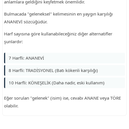
anlamlara geldiğini keşfetmek önemlidir.
Bulmacada "geleneksel" kelimesinin en yaygın karşılığı
ANANEVİ sözcüğüdür.
Harf sayısına göre kullanabileceğiniz diğer alternatifler
şunlardır:
7 Harfli: ANANEVİ
8 Harfli: TRADİSYONEL (Batı kökenli karşılığı)
10 Harfli: KÖNEŞELİK (Daha nadir, eski kullanım)
Eğer sorulan "gelenek" (isim) ise, cevabı ANANE veya TÖRE
olabilir.