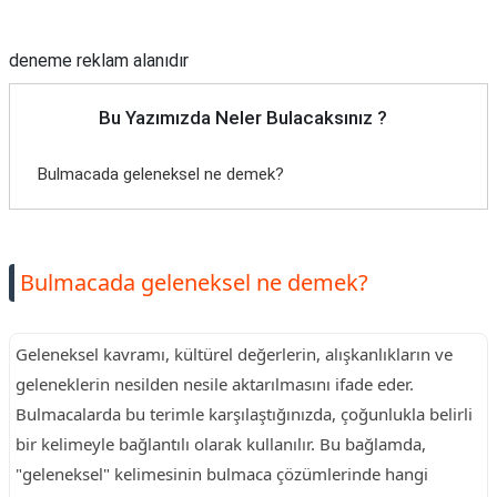
Reklam Alanı
deneme reklam alanıdır
Bu Yazımızda Neler Bulacaksınız ?
Bulmacada geleneksel ne demek?
Bulmacada geleneksel ne demek?
Geleneksel kavramı, kültürel değerlerin, alışkanlıkların ve
geleneklerin nesilden nesile aktarılmasını ifade eder.
Bulmacalarda bu terimle karşılaştığınızda, çoğunlukla belirli
bir kelimeyle bağlantılı olarak kullanılır. Bu bağlamda,
"geleneksel" kelimesinin bulmaca çözümlerinde hangi