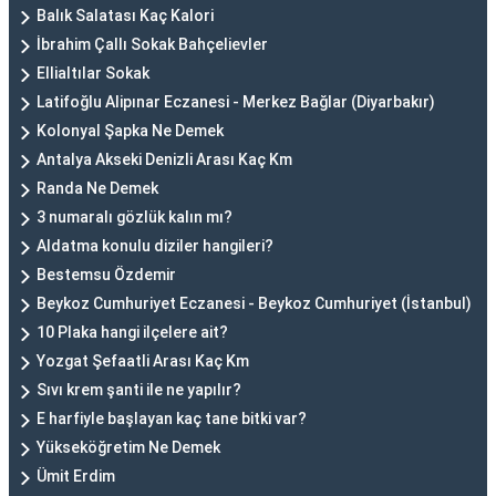
Balık Salatası Kaç Kalori
İbrahim Çallı Sokak Bahçelievler
Ellialtılar Sokak
Latifoğlu Alipınar Eczanesi - Merkez Bağlar (Diyarbakır)
Kolonyal Şapka Ne Demek
Antalya Akseki Denizli Arası Kaç Km
Randa Ne Demek
3 numaralı gözlük kalın mı?
Aldatma konulu diziler hangileri?
Bestemsu Özdemir
Beykoz Cumhuriyet Eczanesi - Beykoz Cumhuriyet (İstanbul)
10 Plaka hangi ilçelere ait?
Yozgat Şefaatli Arası Kaç Km
Sıvı krem şanti ile ne yapılır?
E harfiyle başlayan kaç tane bitki var?
Yükseköğretim Ne Demek
Ümit Erdim