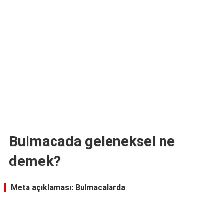
TARİFLERİ
HİKAYELER
Bize
Ulaşın
Bulmacada geleneksel ne
demek?
Meta açıklaması: Bulmacalarda