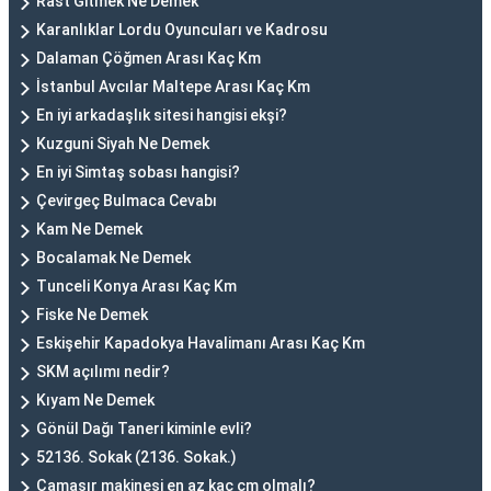
Rast Gitmek Ne Demek
Karanlıklar Lordu Oyuncuları ve Kadrosu
Dalaman Çöğmen Arası Kaç Km
İstanbul Avcılar Maltepe Arası Kaç Km
En iyi arkadaşlık sitesi hangisi ekşi?
Kuzguni Siyah Ne Demek
En iyi Simtaş sobası hangisi?
Çevirgeç Bulmaca Cevabı
Kam Ne Demek
Bocalamak Ne Demek
Tunceli Konya Arası Kaç Km
Fiske Ne Demek
Eskişehir Kapadokya Havalimanı Arası Kaç Km
SKM açılımı nedir?
Kıyam Ne Demek
Gönül Dağı Taneri kiminle evli?
52136. Sokak (2136. Sokak.)
Çamaşır makinesi en az kaç cm olmalı?