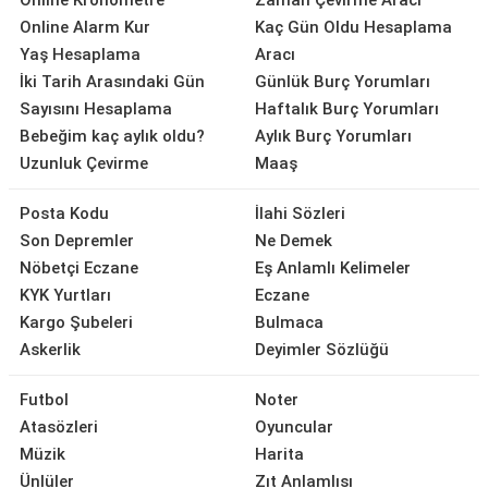
Online Kronometre
Zaman Çevirme Aracı
Online Alarm Kur
Kaç Gün Oldu Hesaplama
Yaş Hesaplama
Aracı
İki Tarih Arasındaki Gün
Günlük Burç Yorumları
Sayısını Hesaplama
Haftalık Burç Yorumları
Bebeğim kaç aylık oldu?
Aylık Burç Yorumları
Uzunluk Çevirme
Maaş
Posta Kodu
İlahi Sözleri
Son Depremler
Ne Demek
Nöbetçi Eczane
Eş Anlamlı Kelimeler
KYK Yurtları
Eczane
Kargo Şubeleri
Bulmaca
Askerlik
Deyimler Sözlüğü
Futbol
Noter
Atasözleri
Oyuncular
Müzik
Harita
Ünlüler
Zıt Anlamlısı