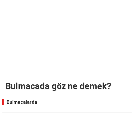
TARİFLERİ
HİKAYELER
Bize
Ulaşın
Bulmacada göz ne demek?
Bulmacalarda
Reklam Alanı