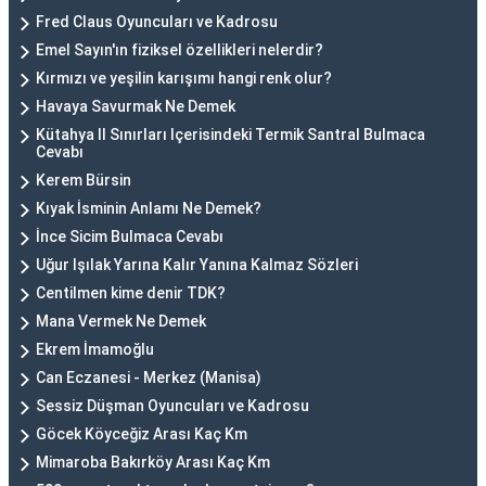
Fred Claus Oyuncuları ve Kadrosu
Emel Sayın'ın fiziksel özellikleri nelerdir?
Kırmızı ve yeşilin karışımı hangi renk olur?
Havaya Savurmak Ne Demek
Kütahya Il Sınırları Içerisindeki Termik Santral Bulmaca
Cevabı
Kerem Bürsin
Kıyak İsminin Anlamı Ne Demek?
İnce Sicim Bulmaca Cevabı
Uğur Işılak Yarına Kalır Yanına Kalmaz Sözleri
Centilmen kime denir TDK?
Mana Vermek Ne Demek
Ekrem İmamoğlu
Can Eczanesi - Merkez (Manisa)
Sessiz Düşman Oyuncuları ve Kadrosu
Göcek Köyceğiz Arası Kaç Km
Mimaroba Bakırköy Arası Kaç Km