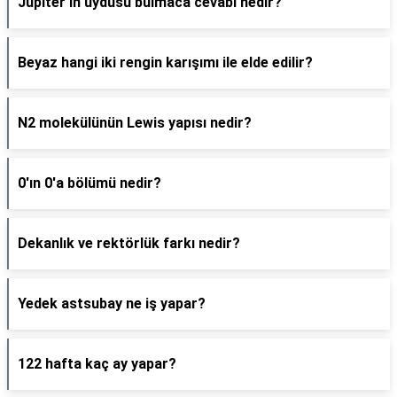
Jüpiter'in uydusu bulmaca cevabı nedir?
Beyaz hangi iki rengin karışımı ile elde edilir?
N2 molekülünün Lewis yapısı nedir?
0'ın 0'a bölümü nedir?
Dekanlık ve rektörlük farkı nedir?
Yedek astsubay ne iş yapar?
122 hafta kaç ay yapar?