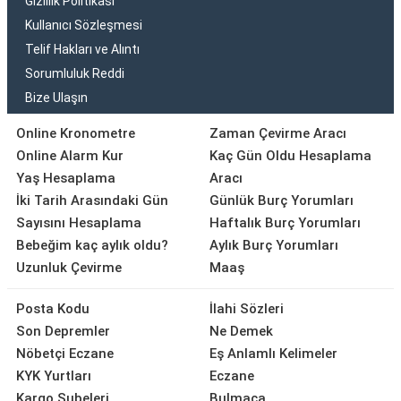
Gizlilik Politikası
Kullanıcı Sözleşmesi
Telif Hakları ve Alıntı
Sorumluluk Reddi
Bize Ulaşın
Online Kronometre
Zaman Çevirme Aracı
Online Alarm Kur
Kaç Gün Oldu Hesaplama
Yaş Hesaplama
Aracı
İki Tarih Arasındaki Gün
Günlük Burç Yorumları
Sayısını Hesaplama
Haftalık Burç Yorumları
Bebeğim kaç aylık oldu?
Aylık Burç Yorumları
Uzunluk Çevirme
Maaş
Posta Kodu
İlahi Sözleri
Son Depremler
Ne Demek
Nöbetçi Eczane
Eş Anlamlı Kelimeler
KYK Yurtları
Eczane
Kargo Şubeleri
Bulmaca