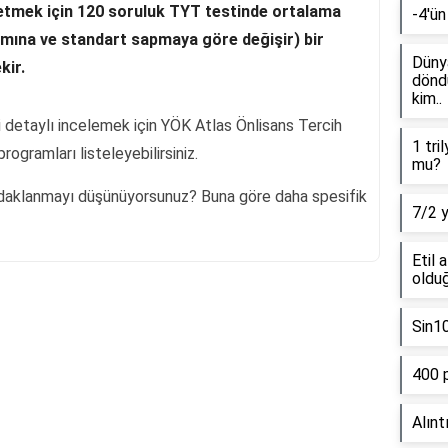
 etmek için 120 soruluk TYT testinde ortalama
-4'ün
ımına ve standart sapmaya göre değişir) bir
Dünya
kir.
döndü
kim..
i detaylı incelemek için YÖK Atlas Önlisans Tercih
1 tri
rogramları listeleyebilirsiniz.
mu?
daklanmayı düşünüyorsunuz? Buna göre daha spesifik
7/2 
Etil 
olduğ
Sin1
Reklam Alanı
400 
Alınt