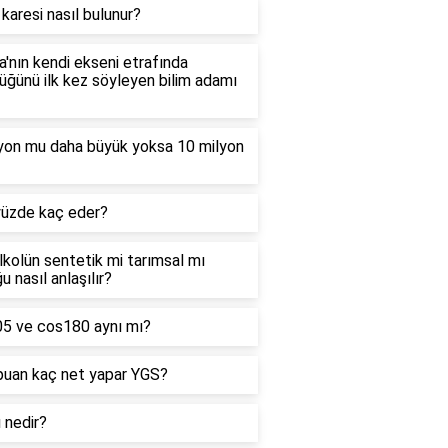
 karesi nasıl bulunur?
'nın kendi ekseni etrafında
ğünü ilk kez söyleyen bilim adamı
lyon mu daha büyük yoksa 10 milyon
yüzde kaç eder?
alkolün sentetik mi tarımsal mı
u nasıl anlaşılır?
05 ve cos180 aynı mı?
puan kaç net yapar YGS?
ı nedir?