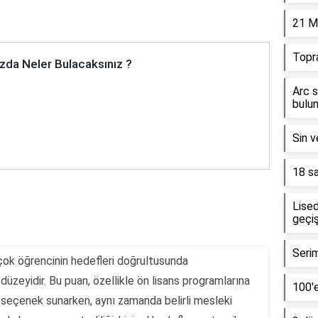
21 M
Topr
zda Neler Bulacaksınız ?
Arc s
bulun
Sin v
18 sa
Lised
geçiş
Serim
çok öğrencinin hedefleri doğrultusunda
düzeyidir. Bu puan, özellikle ön lisans programlarına
100'e
r seçenek sunarken, aynı zamanda belirli mesleki