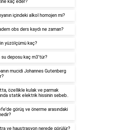
zine kaç eder?
yanın içindeki alkol homojen mi?
adem obs ders kaydı ne zaman?
'in yüzölçümü kaç?
n su deposu kaç m3'tür?
anın mucidi Johannes Gutenberg
r?
ta, özellikle kulak ve parmak
ında statik elektrik hissinin sebeb..
efe'de görüş ve önerme arasındaki
nedir?
tra ve haustrasyon nerede görülür?