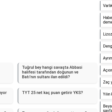
Varlı
Haber
dem
Lizo
Deng
Ayrım
Tuğrul bey hangi savaşta Abbasi
Açıor
halifesi tarafından doğunun ve
Batı'nın sultanı ilan edildi?
Zaç y
ıyor
TYT 25 net kaç puan getirir YKS?
Yılın
Beyaz
sayf