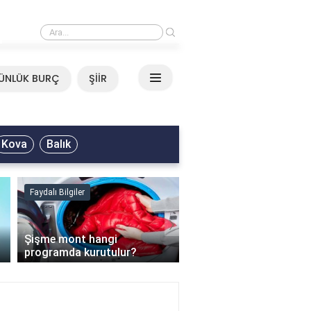
›
Neşet Ertaş - Yazımı Kışa Çevirdin Sözleri
ÜNLÜK BURÇ
ŞİİR
Kova
Balık
Faydalı Bilgiler
Faydalı Bilgiler
›
Şişme mont hangi
programda kurutulur?
Şofben suyu neden ısı