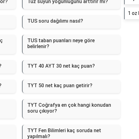
yor?
Tuz suyun yoğunluğunu arttırır mı?
1 oz 
TUS soru dağılımı nasıl?
aç
TUS taban puanları neye göre
belirlenir?
?
TYT 40 AYT 30 net kaç puan?
?
TYT 50 net kaç puan getirir?
TYT Coğrafya en çok hangi konudan
soru çıkıyor?
TYT Fen Bilimleri kaç soruda net
yapılmalı?