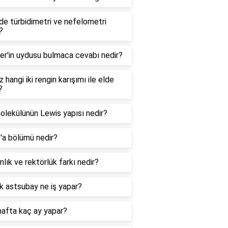
e türbidimetri ve nefelometri
?
er'in uydusu bulmaca cevabı nedir?
 hangi iki rengin karışımı ile elde
?
lekülünün Lewis yapısı nedir?
0'a bölümü nedir?
lık ve rektörlük farkı nedir?
k astsubay ne iş yapar?
hafta kaç ay yapar?