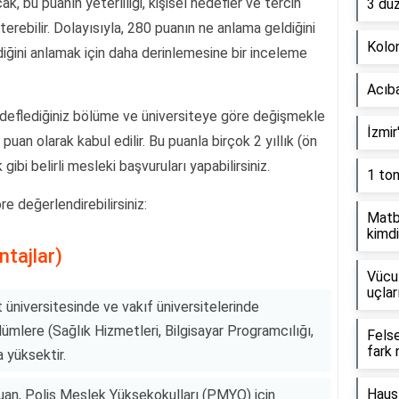
k, bu puanın yeterliliği, kişisel hedefler ve tercih
3 dü
erebilir. Dolayısıyla, 280 puanın ne anlama geldiğini
Kolon
rdiğini anlamak için daha derinlemesine bir inceleme
Acıb
deflediğiniz bölüme ve üniversiteye göre değişmekle
İzmir
 puan olarak kabul edilir. Bu puanla birçok 2 yıllık (ön
 gibi belirli mesleki başvuruları yapabilirsiniz.
1 to
e değerlendirebilirsiniz:
Matb
kimdi
ntajlar)
Vücut
uçlar
 üniversitesinde ve vakıf üniversitelerinde
ölümlere (Sağlık Hizmetleri, Bilgisayar Programcılığı,
Fels
fark 
 yüksektir.
Haus
uan, Polis Meslek Yüksekokulları (PMYO) için