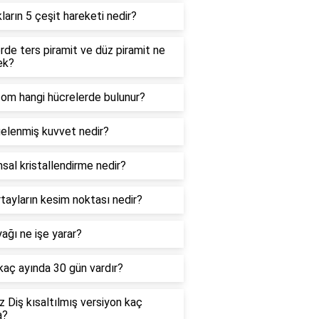
kların 5 çeşit hareketi nedir?
de ters piramit ve düz piramit ne
ek?
zom hangi hücrelerde bulunur?
elenmiş kuvvet nedir?
sal kristallendirme nedir?
tayların kesim noktası nedir?
ağı ne işe yarar?
 kaç ayında 30 gün vardır?
 Diş kısaltılmış versiyon kaç
a?