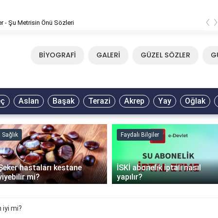
‹
Mirkelam - Tavla Sözleri
BİYOGRAFİ
GALERİ
GÜZEL SÖZLER
G
eç
Aslan
Başak
Terazi
Akrep
Yay
Oğlak
Sağlık
Faydalı Bilgiler
Şeker hastaları kestane
İSKİ abonelik iptali nasıl
yiyebilir mi?
yapılır?
iyi mi?