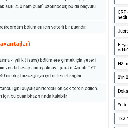
yaklaşık 250 ham puan) üzerindedir, bu da başvuru
CRP'd
nedir
öğretim bölümleri için yeterli bir puandır.
Jüpit
zavantajlar)
Beyaz
edilir
şına 4 yıllık (lisans) bölümlere girmek için yeterli
N2 mo
anınızın da hesaplanmış olması gerekir. Ancak TYT
0'ını oluşturacağı için iyi bir temel sağlar.
0'ın 
anbul gibi büyükşehirlerdeki en çok tercih edilen,
Dekan
için bu puan biraz sınırda kalabilir.
Yede
122 