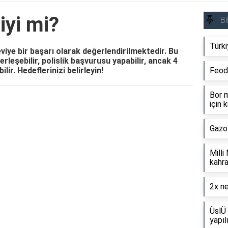
iyi mi?
Bi
Türki
iye bir başarı olarak değerlendirilmektedir. Bu
rleşebilir, polislik başvurusu yapabilir, ancak 4
ilir. Hedeflerinizi belirleyin!
Feod
Bor m
için k
Reklam Alanı
Gazo
Milli
kahra
2x ne
ÜslÜ 
yapıl