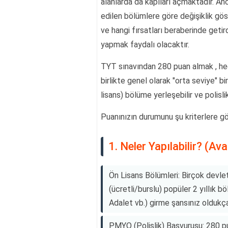
alanlarda da kapıları açmaktadır. Anca
edilen bölümlere göre değişiklik göst
ve hangi fırsatları beraberinde geti
yapmak faydalı olacaktır.
TYT sınavından 280 puan almak , he
birlikte genel olarak "orta seviye" bir
lisans) bölüme yerleşebilir ve polislik
Puanınızın durumunu şu kriterlere gör
1. Neler Yapılabilir? (Ava
Ön Lisans Bölümleri: Birçok devlet
(ücretli/burslu) popüler 2 yıllık b
Adalet vb.) girme şansınız oldukça
PMYO (Polislik) Başvurusu: 280 p