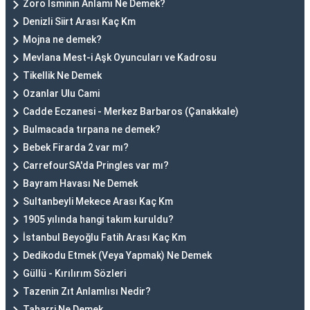
Zoro İsminin Anlamı Ne Demek?
Denizli Siirt Arası Kaç Km
Mojna ne demek?
Mevlana Mest-i Aşk Oyuncuları ve Kadrosu
Tikellik Ne Demek
Ozanlar Ulu Cami
Cadde Eczanesi - Merkez Barbaros (Çanakkale)
Bulmacada tırpana ne demek?
Bebek Firarda 2 var mı?
CarrefourSA'da Pringles var mı?
Bayram Havası Ne Demek
Sultanbeyli Mekece Arası Kaç Km
1905 yılında hangi takım kuruldu?
İstanbul Beyoğlu Fatih Arası Kaç Km
Dedikodu Etmek (Veya Yapmak) Ne Demek
Güllü - Kırılırım Sözleri
Tazenin Zıt Anlamlısı Nedir?
Taharri Ne Demek