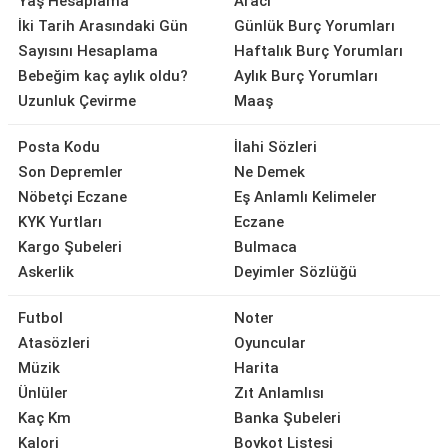
Yaş Hesaplama
Aracı
İki Tarih Arasındaki Gün
Günlük Burç Yorumları
Sayısını Hesaplama
Haftalık Burç Yorumları
Bebeğim kaç aylık oldu?
Aylık Burç Yorumları
Uzunluk Çevirme
Maaş
Posta Kodu
İlahi Sözleri
Son Depremler
Ne Demek
Nöbetçi Eczane
Eş Anlamlı Kelimeler
KYK Yurtları
Eczane
Kargo Şubeleri
Bulmaca
Askerlik
Deyimler Sözlüğü
Futbol
Noter
Atasözleri
Oyuncular
Müzik
Harita
Ünlüler
Zıt Anlamlısı
Kaç Km
Banka Şubeleri
Kalori
Boykot Listesi