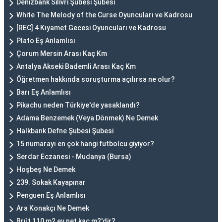
Denizbank Silivri Şubesi Şubesi
White The Melody of the Curse Oyuncuları ve Kadrosu
[REC] 4 Kıyamet Gecesi Oyuncuları ve Kadrosu
Plato Eş Anlamlısı
Çorum Mersin Arası Kaç Km
Antalya Akseki Bademli Arası Kaç Km
Öğretmen hakkında soruşturma açılırsa ne olur?
Barı Eş Anlamlısı
Pikachu neden Türkiye'de yasaklandı?
Adama Benzemek (Veya Dönmek) Ne Demek
Halkbank Defne Şubesi Şubesi
15 numarayı en çok hangi futbolcu giyiyor?
Serdar Eczanesi - Mudanya (Bursa)
Hoşbeş Ne Demek
239. Sokak Kayapınar
Penguen Eş Anlamlısı
Ara Konakçı Ne Demek
Brüt 110 m2 ev net kaç m2'dir?