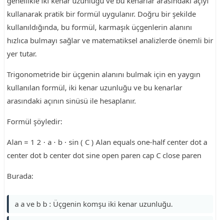
genellikle iki kenar uzunluğu ve bu kenarlar arasındaki açıyı
kullanarak pratik bir formül uygulanır. Doğru bir şekilde
kullanıldığında, bu formül, karmaşık üçgenlerin alanını
hızlıca bulmayı sağlar ve matematiksel analizlerde önemli bir
yer tutar.
Trigonometride bir üçgenin alanını bulmak için en yaygın
kullanılan formül, iki kenar uzunluğu ve bu kenarlar
arasındaki açının sinüsü ile hesaplanır.
Formül şöyledir:
Alan = 1 2 ⋅ a ⋅ b ⋅ sin ( C ) Alan equals one-half center dot a
center dot b center dot sine open paren cap C close paren
Burada:
a a ve b b : Üçgenin komşu iki kenar uzunluğu.