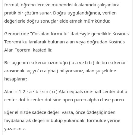
formül, öğrencilere ve mühendislik alanında çalışanlara
pratik bir çözüm sunar. Doğru uygulandığında, verilen
değerlerle doğru sonuçlar elde etmek mümkündür.
Geometride "Cos alan formülü" ifadesiyle genellikle Kosinüs
Teoremi kullanılarak bulunan alan veya doğrudan Kosinüs
Alan Teoremi kastedilir.
Bir üçgenin iki kenar uzunluğu ( a a ve b b ) ile bu iki kenar
arasındaki açıyı ( α alpha ) biliyorsanız, alan şu şekilde
hesaplanır:
Alan = 1 2 ⋅ a ⋅ b ⋅ sin ( α ) Alan equals one-half center dot a
center dot b center dot sine open paren alpha close paren
Eğer elinizde sadece değeri varsa, önce özdeşliğinden
faydalanarak değerini bulup yukarıdaki formülde yerine
yazarsınız.