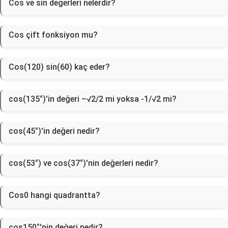
Cos ve sin değerleri nelerdir?
Cos çift fonksiyon mu?
Cos(120) sin(60) kaç eder?
cos(135°)'in değeri –√2/2 mi yoksa -1/√2 mi?
cos(45°)'in değeri nedir?
cos(53°) ve cos(37°)'nin değerleri nedir?
Cos0 hangi quadrantta?
cos150°'nin değeri nedir?