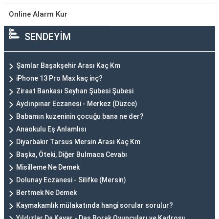
Online Alarm Kur
SENDEYİM
Şamlar Başakşehir Arası Kaç Km
iPhone 13 Pro Max kaç inç?
Ziraat Bankası Seyhan Şubesi Şubesi
Aydınpınar Eczanesi - Merkez (Düzce)
Babamın kuzeninin çocuğu bana ne der?
Anaokulu Eş Anlamlısı
Diyarbakır Tarsus Mersin Arası Kaç Km
Başka, Öteki, Diğer Bulmaca Cevabı
Misilleme Ne Demek
Dolunay Eczanesi - Silifke (Mersin)
Bertmek Ne Demek
Kaymakamlık mülakatında hangi sorular sorulur?
Yıldızlar Da Kayar - Das Borak Oyuncuları ve Kadrosu