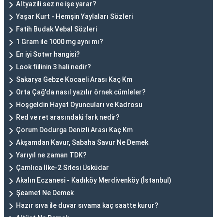
Altyazili sez ne işe yarar?
Yaşar Kurt - Hemşin Yaylaları Sözleri
Fatih Budak Vebal Sözleri
1 Gram ile 1000 mg aynı mı?
En iyi Sotwr hangisi?
Look fiilinin 3 hali nedir?
Sakarya Gebze Kocaeli Arası Kaç Km
Orta Çağ'da nasıl yazılır örnek cümleler?
Hoşgeldin Hayat Oyuncuları ve Kadrosu
Red ve ret arasındaki fark nedir?
Çorum Dodurga Denizli Arası Kaç Km
Akşamdan Kavur, Sabaha Savur Ne Demek
Yarıyıl ne zaman TDK?
Çamlıca İlke-2 Sitesi Üsküdar
Akalın Eczanesi - Kadıköy Merdivenköy (İstanbul)
Şeamet Ne Demek
Hazır sıva ile duvar sıvama kaç saatte kurur?