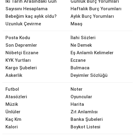
İki Tarih Arasındaki Gün
Günlük Burç Yorumları
Sayısını Hesaplama
Haftalık Burç Yorumları
Bebeğim kaç aylık oldu?
Aylık Burç Yorumları
Uzunluk Çevirme
Maaş
Posta Kodu
İlahi Sözleri
Son Depremler
Ne Demek
Nöbetçi Eczane
Eş Anlamlı Kelimeler
KYK Yurtları
Eczane
Kargo Şubeleri
Bulmaca
Askerlik
Deyimler Sözlüğü
Futbol
Noter
Atasözleri
Oyuncular
Müzik
Harita
Ünlüler
Zıt Anlamlısı
Kaç Km
Banka Şubeleri
Kalori
Boykot Listesi