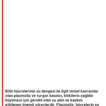
TARİFLERİ
HİKAYELER
Bize
Ulaşın
Bitki hücrelerinin su dengesi ile ilgili temel kavramlar
olan plazmoliz ve turgor basıncı, bitkilerin sağlıklı
büyümesi için gerekli olan su alım ve kaybını
etkileyen önemli süreçlerdir. Plazmoliz, hücrelerin su