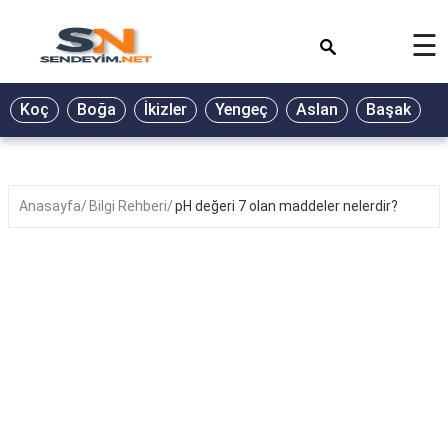
×
☰
BİYOGRAFİ
Koç
Boğa
İkizler
Yengeç
Aslan
Başak
T
GALERİ
GÜZEL
SÖZLER
Anasayfa
Bilgi Rehberi
pH değeri 7 olan maddeler nelerdir?
GÜNLÜK
BURÇ
ŞİİR
RÜYA
TABİRLERİ
TÜRKÜ
SÖZLERİ
YEMEK