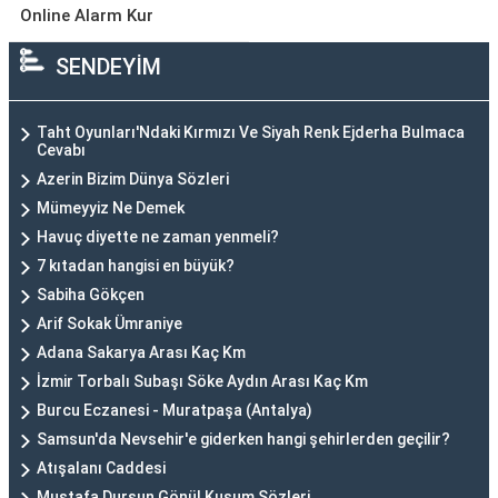
Online Alarm Kur
SENDEYİM
Taht Oyunları'Ndaki Kırmızı Ve Siyah Renk Ejderha Bulmaca
Cevabı
Azerin Bizim Dünya Sözleri
Mümeyyiz Ne Demek
Havuç diyette ne zaman yenmeli?
7 kıtadan hangisi en büyük?
Sabiha Gökçen
Arif Sokak Ümraniye
Adana Sakarya Arası Kaç Km
İzmir Torbalı Subaşı Söke Aydın Arası Kaç Km
Burcu Eczanesi - Muratpaşa (Antalya)
Samsun'da Nevsehir'e giderken hangi şehirlerden geçilir?
Atışalanı Caddesi
Mustafa Dursun Gönül Kuşum Sözleri